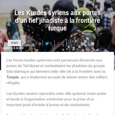
Les Kurdes syriens aux portes
d’un fief jihadiste à la frontière
turque
share
0
0
0
0
Home
A la Une
Les forces kurdes syriennes sont parvenues dimanche aux
portes de Tall Abyad et combattaient les jihadistes du groupe
Etat islamique qui tiennent cette ville clé à la frontière avec la
Turquie
, qui a finalement accepté de laisser entrer des milliers
réfugiés.
Les Kurdes veulent reprendre cette ville syrienne mixte arabe
et kurde à l’organisation extrémiste pour la priver d’un
important point d’entrée d’armes et de combattants.