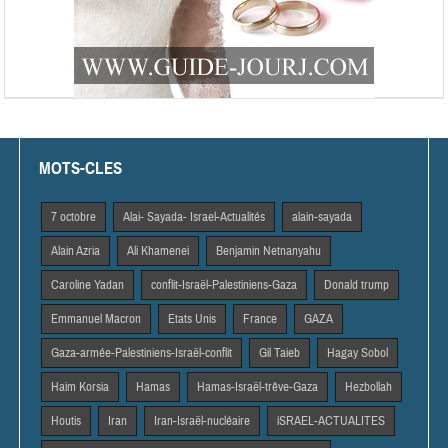
MOTS-CLES
7 octobre
Alai- Sayada- Israel-Actualités
alain-sayada
Alain Azria
Ali Khamenei
Benjamin Netnanyahu
Caroline Yadan
conflit-Israël-Palestiniens-Gaza
Donald trump
Emmanuel Macron
Etats Unis
France
GAZA
Gaza-armée-Palestiniens-Israël-conflit
Gil Taieb
Hagay Sobol
Haim Korsia
Hamas
Hamas-Israël-trêve-Gaza
Hezbollah
Houtis
Iran
Iran-Israël-nucléaire
iSRAEL-ACTUALITES