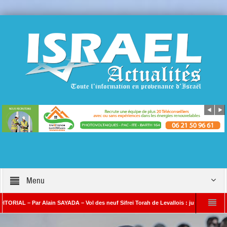
Menu
 Par Alain SAYADA – Vol des neuf Sifrei Torah de Levallois : jusqu’à quand le silence
 SAYADA
Benjamin Netanyahou à l’Iran : « Si vous nous attaquez, notre riposte