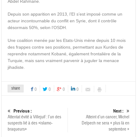
Abdel Rahmane.
Depuis son apparition en 2013, l’EI s’est imposé comme un
acteur incontournable du conflit en Syrie, dont il contrôle
désormais 50%, selon l’OSDH.
Une coalition menée par les Etats-Unis mène depuis 10 mois
des frappes contre ses positions, permettant aux Kurdes de
reprendre notamment Kobané, également frontalière de la
Turquie, mais sans vraiment parvenir à juguler la menace
jihadiste.
share
0
0
0
0
Previous :
Next :
Attentat évité à Villejuif : l’un des
Atteint d’un cancer, Michel
suspects lié à des «islamo-
Delpech ne sera « plus là en
braqueurs»
septembre »