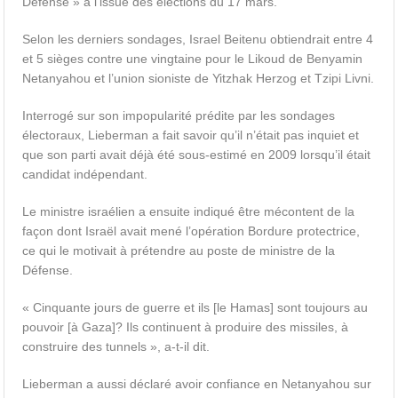
Défense » à l’issue des élections du 17 mars.
Selon les derniers sondages, Israel Beitenu obtiendrait entre 4
et 5 sièges contre une vingtaine pour le Likoud de Benyamin
Netanyahou et l’union sioniste de Yitzhak Herzog et Tzipi Livni.
Interrogé sur son impopularité prédite par les sondages
électoraux, Lieberman a fait savoir qu’il n’était pas inquiet et
que son parti avait déjà été sous-estimé en 2009 lorsqu’il était
candidat indépendant.
Le ministre israélien a ensuite indiqué être mécontent de la
façon dont Israël avait mené l’opération Bordure protectrice,
ce qui le motivait à prétendre au poste de ministre de la
Défense.
« Cinquante jours de guerre et ils [le Hamas] sont toujours au
pouvoir [à Gaza]? Ils continuent à produire des missiles, à
construire des tunnels », a-t-il dit.
Lieberman a aussi déclaré avoir confiance en Netanyahou sur