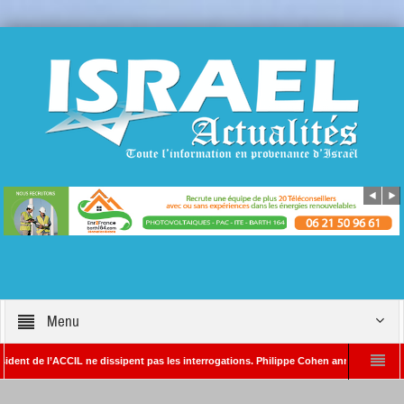
Menu
de l’ACCIL ne dissipent pas les interrogations. Philippe Cohen annonce se réserver le 
 SAYADA – Rédacteur en chef d’Israël Actualités
L’Iran menace de frapper Tel