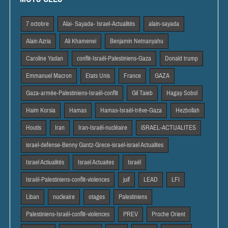
7 octobre
Alai- Sayada- Israel-Actualités
alain-sayada
Alain Azria
Ali Khamenei
Benjamin Netnanyahu
Caroline Yadan
conflit-Israël-Palestiniens-Gaza
Donald trump
Emmanuel Macron
Etats Unis
France
GAZA
Gaza-armée-Palestiniens-Israël-conflit
Gil Taieb
Hagay Sobol
Haim Korsia
Hamas
Hamas-Israël-trêve-Gaza
Hezbollah
Houtis
Iran
Iran-Israël-nucléaire
iSRAEL-ACTUALITES
israel-defense-Benny Gantz-Grece-israel-israel Actualites
Israel Actiualités
Israel Actuaites
Israël
Israël-Palestiniens-conflit-violences
juif
LEAD
LFI
Liban
nucleaire
otages
Palestiniens
Palestiniens-Israël-conflit-violences
PREV
Proche Orient