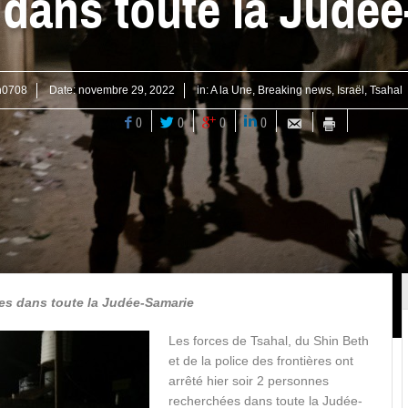
 dans toute la Judé
n0708
Date:
novembre 29, 2022
in:
A la Une
,
Breaking news
,
Israël
,
Tsahal
0
0
0
0
es dans toute la Judée-Samarie
Les forces de Tsahal, du Shin Beth
et de la police des frontières ont
arrêté hier soir 2 personnes
recherchées dans toute la Judée-