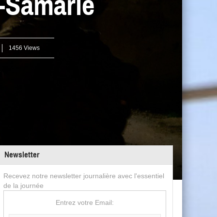
e-Samarie
1456 Views
Newsletter
Recevez notre newsletter journalière avec l'essentiel
de la journée
Entrez votre Email: