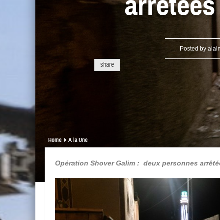
arrêtées
Posted by
alai
share
Home
A la Une
Opération Shover Galim : deux personnes arrêté