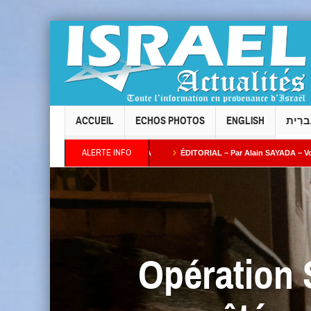
ACCUEIL
ECHOS PHOTOS
ENGLISH
ברִית
ALERTE INFO
l Taïeb par Alain AZRIA
ÉDITORIAL – Par Alain SAYADA – Vol des neuf Sifrei T
e plus ses intentions : combien de temps l’Occident continuera-t-il à fermer les yeux
Opération 