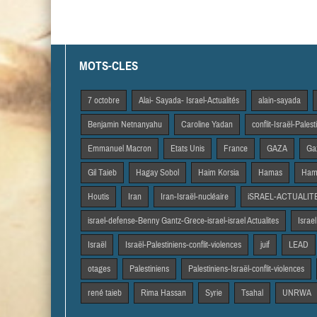
MOTS-CLES
7 octobre
Alai- Sayada- Israel-Actualités
alain-sayada
Benjamin Netnanyahu
Caroline Yadan
conflit-Israël-Pales
Emmanuel Macron
Etats Unis
France
GAZA
Gaz
Gil Taieb
Hagay Sobol
Haim Korsia
Hamas
Hama
Houtis
Iran
Iran-Israël-nucléaire
iSRAEL-ACTUALIT
israel-defense-Benny Gantz-Grece-israel-israel Actualites
Israel
Israël
Israël-Palestiniens-conflit-violences
juif
LEAD
otages
Palestiniens
Palestiniens-Israël-conflit-violences
rené taieb
Rima Hassan
Syrie
Tsahal
UNRWA