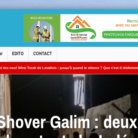
עִ
EDITO
CONTACT
orah de Levallois : jusqu’à quand le silence ? Que s’est-il réellement passé ?
 ? »
Shover Galim : deu