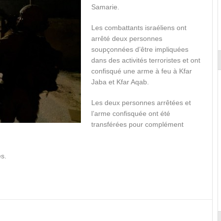
Samarie.
Les combattants israéliens ont
arrêté deux personnes
soupçonnées d’être impliquées
dans des activités terroristes et ont
confisqué une arme à feu à Kfar
Jaba et Kfar Aqab.
Les deux personnes arrêtées et
l’arme confisquée ont été
transférées pour complément
es.