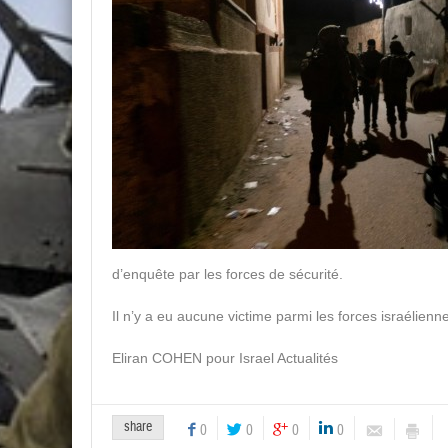
d’enquête par les forces de sécurité.
Il n’y a eu aucune victime parmi les forces israélienn
Eliran COHEN pour Israel Actualités
share
0
0
0
0