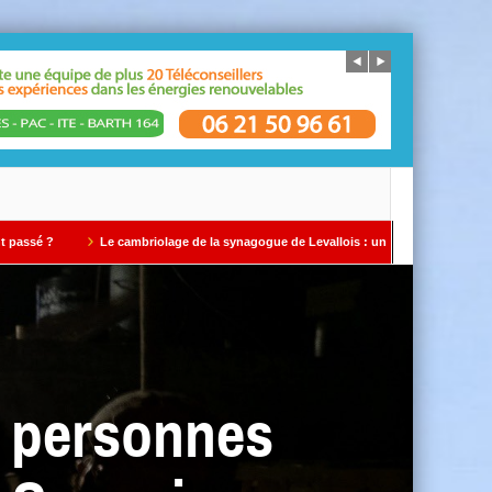
Le cambriolage de la synagogue de Levallois : un avertissement qui ne doit pas être
x personnes