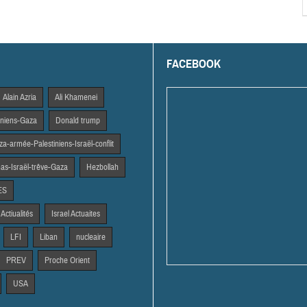
FACEBOOK
Alain Azria
Ali Khamenei
tiniens-Gaza
Donald trump
a-armée-Palestiniens-Israël-conflit
s-Israël-trêve-Gaza
Hezbollah
ES
 Actiualités
Israel Actuaites
LFI
Liban
nucleaire
PREV
Proche Orient
USA