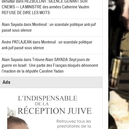
Benattar
dans
HEZBOLLAH : SILENCE GÊNANT SUR
CNEWS — LA MINISTRE des armées Catherine Vautrin
REFUSE DE DIRE LES MOTS
Alain Sayada
dans
Montreuil : un scandale politique anti-juif
passé sous silence
Andre PATLAJEAN
dans
Montreuil : un scandale politique
anti-juif passé sous silence
Alain Sayada
dans
Tribune Alain SAYADA :Sept jours de
guerre en Israël : Une partie des Français bloqués dénoncent
l’inaction de la députée Caroline Yadan
Ads