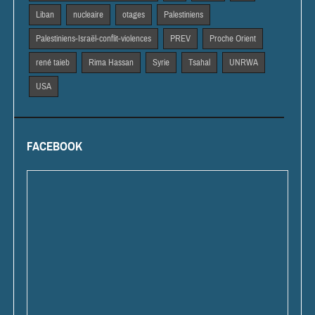
Liban
nucleaire
otages
Palestiniens
Palestiniens-Israël-conflit-violences
PREV
Proche Orient
rené taieb
Rima Hassan
Syrie
Tsahal
UNRWA
USA
FACEBOOK