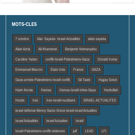
MOTS-CLES
7 octobre
Alai- Sayada- Israel-Actualités
alain-sayada
Alain Azria
Ali Khamenei
Benjamin Netnanyahu
Caroline Yadan
conflit-Israël-Palestiniens-Gaza
Donald trump
Emmanuel Macron
Etats Unis
France
GAZA
Gaza-armée-Palestiniens-Israël-conflit
Gil Taieb
Hagay Sobol
Haim Korsia
Hamas
Hamas-Israël-trêve-Gaza
Hezbollah
Houtis
Iran
Iran-Israël-nucléaire
iSRAEL-ACTUALITES
israel-defense-Benny Gantz-Grece-israel-israel Actualites
Israel Actiualités
Israel Actuaites
Israël
Israël-Palestiniens-conflit-violences
juif
LEAD
LFI