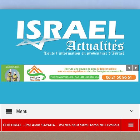
Menu
AL – Par Alain SAYADA – Vol des neuf Sifrei Torah de Levallois : jusqu’à quand le sil
Alain SAYADA
Benjamin Netanyahou à l’Iran : « Si vous nous attaquez, notre rip