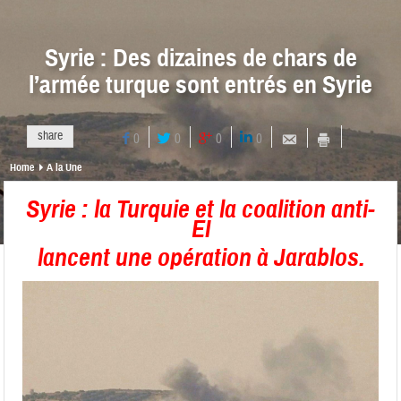
Syrie : Des dizaines de chars de
l’armée turque sont entrés en Syrie
share
0
0
0
0
Home
A la Une
Syrie : la Turquie et la coalition anti-
EI
lancent une opération à Jarablos.