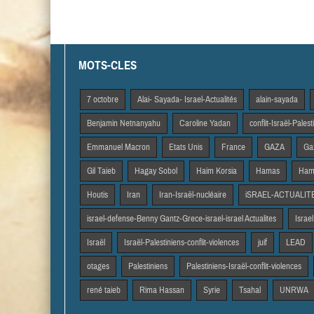
MOTS-CLES
7 octobre
Alai- Sayada- Israel-Actualités
alain-sayada
Benjamin Netnanyahu
Caroline Yadan
conflit-Israël-Pales
Emmanuel Macron
Etats Unis
France
GAZA
Gaz
Gil Taieb
Hagay Sobol
Haim Korsia
Hamas
Hama
Houtis
Iran
Iran-Israël-nucléaire
iSRAEL-ACTUALIT
israel-defense-Benny Gantz-Grece-israel-israel Actualites
Israel
Israël
Israël-Palestiniens-conflit-violences
juif
LEAD
otages
Palestiniens
Palestiniens-Israël-conflit-violences
rené taieb
Rima Hassan
Syrie
Tsahal
UNRWA