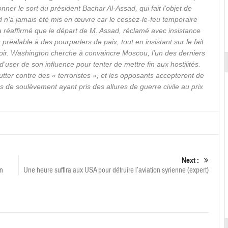
ner le sort du président Bachar Al-Assad, qui fait l’objet de
n’a jamais été mis en œuvre car le cessez-le-feu temporaire
a réaffirmé que le départ de M. Assad, réclamé avec insistance
préalable à des pourparlers de paix, tout en insistant sur le fait
voir. Washington cherche à convaincre Moscou, l’un des derniers
’user de son influence pour tenter de mettre fin aux hostilités.
lutter contre des « terroristes », et les opposants accepteront de
s de soulèvement ayant pris des allures de guerre civile au prix
Next :
an
Une heure suffira aux USA pour détruire l’aviation syrienne (expert)