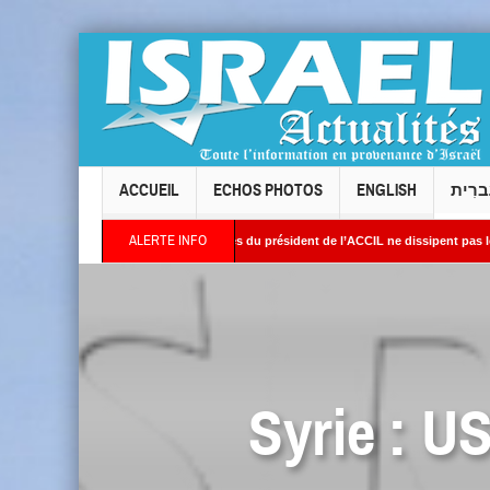
ACCUEIL
ECHOS PHOTOS
ENGLISH
ברִית
ALERTE INFO
h de Levallois : les réponses du président de l’ACCIL ne dissipent pas les interrogati
en Orient : Des images satellites révèlent une activité jugée « inquiétante » sur des s
Syrie : U