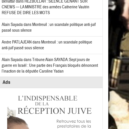
Benattar
dans
HEZBOLLAH : SILENCE GÊNANT SUR
CNEWS — LA MINISTRE des armées Catherine Vautrin
REFUSE DE DIRE LES MOTS
Alain Sayada
dans
Montreuil : un scandale politique anti-juif
passé sous silence
Andre PATLAJEAN
dans
Montreuil : un scandale politique
anti-juif passé sous silence
Alain Sayada
dans
Tribune Alain SAYADA :Sept jours de
guerre en Israël : Une partie des Français bloqués dénoncent
l’inaction de la députée Caroline Yadan
Ads