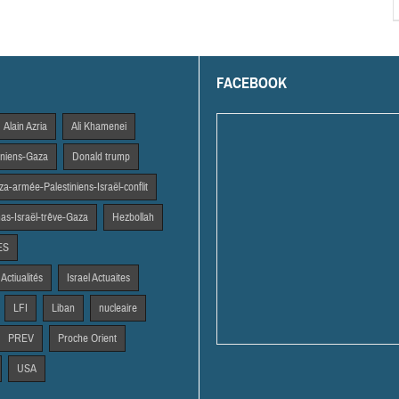
FACEBOOK
Alain Azria
Ali Khamenei
tiniens-Gaza
Donald trump
a-armée-Palestiniens-Israël-conflit
s-Israël-trêve-Gaza
Hezbollah
ES
 Actiualités
Israel Actuaites
LFI
Liban
nucleaire
PREV
Proche Orient
USA