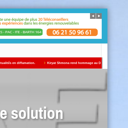
iffamation.
Kiryat Shmona rend hommage au Dr Gil Taïeb par Alain AZRIA
e solution