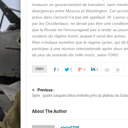
instaurer un gouvernement de transition, sans mention
divergences entre Moscou et Washington. Cet accord 
prévu dans l’accord n’a pas été appliqué. M. Lavrov 
par les Occidentaux, ne devait pas être une condition 
que la Russie ne l’encourageait pas à rester au pou
soutiens du régime honni, auquel il vend des armes, d
Rien n’indique toutefois que le régime syrien, qui dit 
participer à une réunion internationale après deux an
de plus de soixante-dix mille morts, selon l’ONU.
share
0
0
0
0
Previous :
Syrie : quatre casques bleus enlevés près du plateau du Gol
About The Author
alain0708