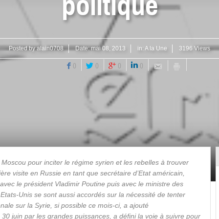
politique
Posted by
alain0708
Date:
mai 08, 2013
in:
A la Une
3196 Views
0
0
0
0
Moscou pour inciter le régime syrien et les rebelles à trouver
ière visite en Russie en tant que secrétaire d’Etat américain,
avec le président Vladimir Poutine puis avec le ministre des
 Etats-Unis se sont aussi accordés sur la nécessité de tenter
ale sur la Syrie, si possible ce mois-ci, a ajouté
30 juin par les grandes puissances, a défini la voie à suivre pour