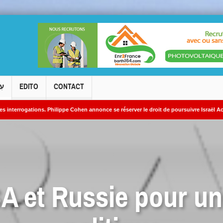
עִ
EDITO
CONTACT
ons. Philippe Cohen annonce se réserver le droit de poursuivre Israël Actualités en d
ites nucléaires iraniens
SA et Russie pour un