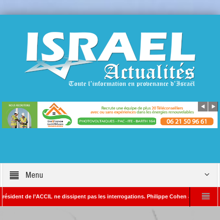
Menu
nt de l’ACCIL ne dissipent pas les interrogations. Philippe Cohen annonce se réserver 
in SAYADA – Rédacteur en chef d’Israël Actualités
L’Iran menace de frapper T