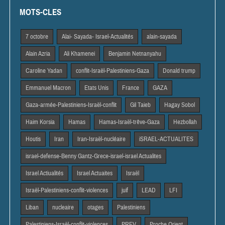
MOTS-CLES
7 octobre
Alai- Sayada- Israel-Actualités
alain-sayada
Alain Azria
Ali Khamenei
Benjamin Netnanyahu
Caroline Yadan
conflit-Israël-Palestiniens-Gaza
Donald trump
Emmanuel Macron
Etats Unis
France
GAZA
Gaza-armée-Palestiniens-Israël-conflit
Gil Taieb
Hagay Sobol
Haim Korsia
Hamas
Hamas-Israël-trêve-Gaza
Hezbollah
Houtis
Iran
Iran-Israël-nucléaire
iSRAEL-ACTUALITES
israel-defense-Benny Gantz-Grece-israel-israel Actualites
Israel Actiualités
Israel Actuaites
Israël
Israël-Palestiniens-conflit-violences
juif
LEAD
LFI
Liban
nucleaire
otages
Palestiniens
Palestiniens-Israël-conflit-violences
PREV
Proche Orient