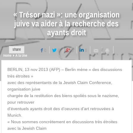
« Trésor nazi »: une organisation
juive va aider à la recherche des
ayants droit
share
0
0
0
0
Home
A la Une
BERLIN, 13 nov 2013 (AFP) – Berlin mène « des discussions
très étroites »
avec des représentants de la Jewish Claim Conference,
organisation juive
chargée de la restitution des biens spoliés sous le nazisme,
pour retrouver
d’éventuels ayants droit des d’oeuvres d’art retrouvées à
Munich.
« Nous sommes concrètement en discussions très étroites
avec la Jewish Claim