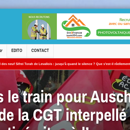
עִ
EDITO
CONTACT
ah de Levallois : jusqu’à quand le silence ? Que s’est-il réellement passé ?
L
 »
 le train pour Ausc
 de la CGT interpellé