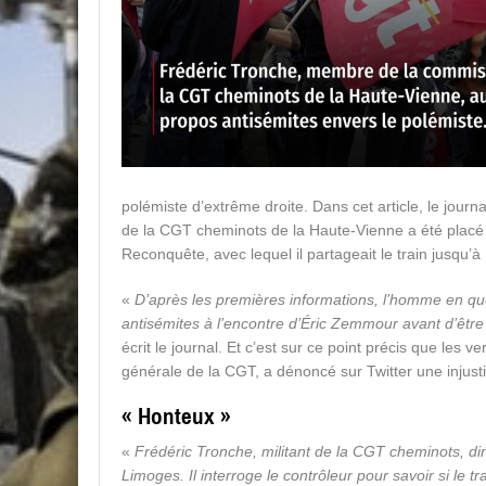
polémiste d’extrême droite. Dans cet article, le jour
de la CGT cheminots de la Haute-Vienne a été placé 
Reconquête, avec lequel il partageait le train jusqu’
«
D’après les premières informations, l’homme en qu
antisémites à l’encontre d’Éric Zemmour avant d’être i
écrit le journal. Et c’est sur ce point précis que les 
générale de la CGT, a dénoncé sur Twitter une injust
« Honteux »
«
Frédéric Tronche, militant de la CGT cheminots, di
Limoges. Il interroge le contrôleur pour savoir si le t