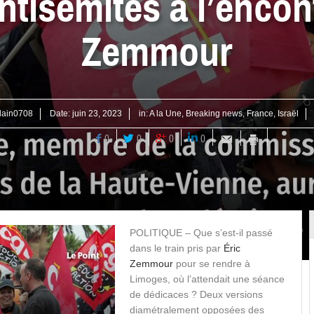
tisémites à l’encon
Zemmour
lain0708
Date:
juin 23, 2023
in:
A la Une
,
Breaking news
,
France
,
Israël
0
0
0
0
POLITIQUE – Que s’est-il passé
dans le train pris par
Éric
Zemmour
pour se rendre à
Limoges, où l’attendait une séance
de dédicaces ? Deux versions
diamétralement opposées des