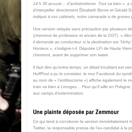
14 h 30 accusé… d’antisémitisme. Tout va bien », a
d’interpeller directement Élisabeth Borne et Gérald 
indiqué à vos cabinets, notre camarade a de graves
Une version relayée sans précaution par plusieurs 
(cheminot de profession et ancien de la CGT). «
Alor
il demande au conducteur si la destination est ’Vichy’
Honteux »,
s’indigne-t-il. Députée LFI de Haute-Vi
cheminot, avant de supprimer son tweet.
Il faut dire qu’entre-temps, un détail troublant est 
HuffPost
a pu le constater, le mur Facebook du syndic
au nom de « l’antifascisme ») affiche également le 
train va bien à Limoges… Peur qu’il aille en Pologn
aux camps d’extermination.
Une plainte déposée par Zemmour
Ce qui tend à corroborer la version immédiatement 
Twitter, la responsable presse de l’ex-candidat à la 