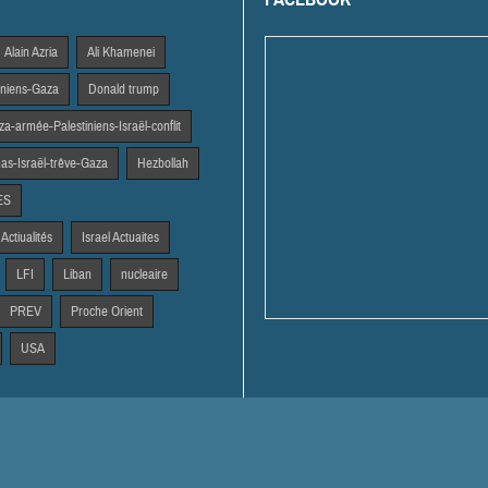
Alain Azria
Ali Khamenei
tiniens-Gaza
Donald trump
a-armée-Palestiniens-Israël-conflit
s-Israël-trêve-Gaza
Hezbollah
ES
 Actiualités
Israel Actuaites
LFI
Liban
nucleaire
PREV
Proche Orient
USA