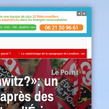
e cambriolage de la synagogue de Levallois : un avertissement qui ne doit pas être i
hwitz?»: un
 après des