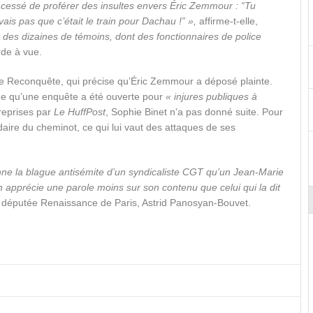
a cessé de proférer des insultes envers Éric Zemmour : “Tu
ais pas que c’était le train pour Dachau !” »,
affirme-t-elle,
des dizaines de témoins, dont des fonctionnaires de police
rde à vue.
e Reconquête, qui précise qu’Éric Zemmour a déposé plainte.
que qu’une enquête a été ouverte pour
« injures publiques à
reprises par
Le HuffPost
, Sophie Binet n’a pas donné suite. Pour
daire du cheminot, ce qui lui vaut des attaques de ses
ne la blague antisémite d’un syndicaliste CGT qu’un Jean-Marie
’on apprécie une parole moins sur son contenu que celui qui la dit
 députée Renaissance de Paris, Astrid Panosyan-Bouvet.