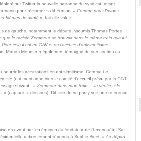
déploré sur Twitter la nouvelle patronne du syndicat, avant
Darmanin pour réclamer sa libération. «
Comme nous l’avons
 problèmes de santé
», fait elle valoir.
élus de gauche, notamment le député insoumis Thomas Portes
s que le raciste Zemmour se trouvait dans le même train que lui,
. Pour cela il est en GAV et on l’accuse d’antisémitisme.
enne, Manon Meunier a également témoigné de son soutien au
venu nourrir les accusations en antisémitisme. Comme
Le
aliste (qui mentionne bien le comité d’accueil prévu par la CGT
message suivant : «
Zemmour dans mon train… Je vérifie si le
e…
» (capture ci-dessous). Difficile de ne pas y voir une référence
mise en avant par les équipes du fondateur de Reconquête. Sur
présidentielle a directement répondu à Sophie Binet. «
Au départ