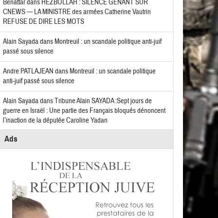
Benattar
dans
HEZBOLLAH : SILENCE GÊNANT SUR
CNEWS — LA MINISTRE des armées Catherine Vautrin
REFUSE DE DIRE LES MOTS
Alain Sayada
dans
Montreuil : un scandale politique anti-juif
passé sous silence
Andre PATLAJEAN
dans
Montreuil : un scandale politique
anti-juif passé sous silence
Alain Sayada
dans
Tribune Alain SAYADA :Sept jours de
guerre en Israël : Une partie des Français bloqués dénoncent
l’inaction de la députée Caroline Yadan
Ads