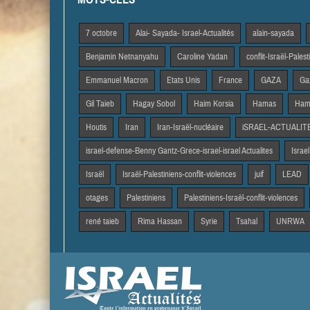
7 octobre
Alai- Sayada- Israel-Actualités
alain-sayada
Benjamin Netnanyahu
Caroline Yadan
conflit-Israël-Pales
Emmanuel Macron
Etats Unis
France
GAZA
Gaz
Gil Taieb
Hagay Sobol
Haim Korsia
Hamas
Hama
Houtis
Iran
Iran-Israël-nucléaire
iSRAEL-ACTUALIT
israel-defense-Benny Gantz-Grece-israel-israel Actualites
Israel
Israël
Israël-Palestiniens-conflit-violences
juif
LEAD
otages
Palestiniens
Palestiniens-Israël-conflit-violences
rené taieb
Rima Hassan
Syrie
Tsahal
UNRWA