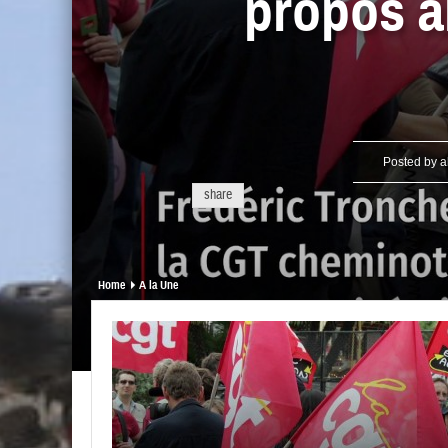
propos an
Posted by
a
share
Home
A la Une