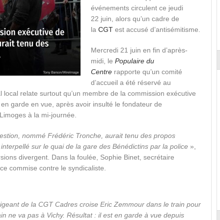
événements circulent ce jeudi
22 juin, alors qu’un cadre de
la
CGT
est accusé d’antisémitisme.
Mercredi 21 juin en fin d’après-
midi, le
Populaire du
Centre
rapporte qu’un comité
d’accueil a été réservé au
nal local relate surtout qu’un membre de la commission exécutive
en garde en vue, après avoir insulté le fondateur de
à Limoges à la mi-journée.
estion, nommé Frédéric Tronche, aurait tenu des propos
nterpellé sur le quai de la gare des Bénédictins par la police
»,
versions divergent. Dans la foulée, Sophie Binet, secrétaire
ice commise contre le syndicaliste.
rigeant de la CGT Cadres croise Eric Zemmour dans le train pour
rain ne va pas à Vichy. Résultat : il est en garde à vue depuis