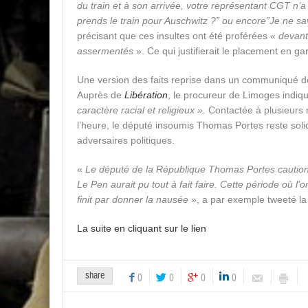
du train et à son arrivée, votre représentant CGT n’
prends le train pour Auschwitz ?” ou encore”Je ne sav
précisant que ces insultes ont été proférées «
devant 
assermentés
». Ce qui justifierait le placement en ga
Une version des faits reprise dans un communiqué d
Auprès de
Libération
, le procureur de Limoges indi
caractère racial et religieux ».
Contactée à plusieurs 
l’heure, le député insoumis Thomas Portes reste soli
adversaires politiques.
«
Le député de la République Thomas Portes caution
Le Pen aurait pu tout à fait faire. Cette période où l
finit par donner la nausée
», a par exemple tweeté la
La suite en cliquant sur le lien
share
0
0
0
0