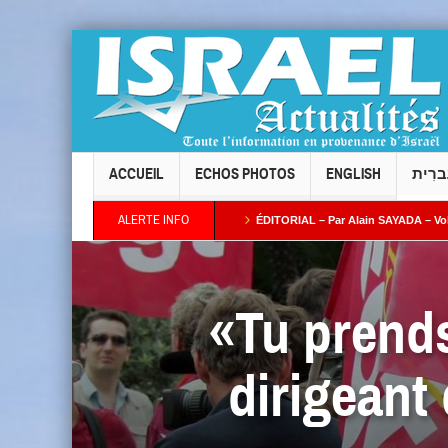
ACCUEIL
ECHOS PHOTOS
ENGLISH
ברִית
ALERTE INFO
Taïeb par Alain AZRIA
ÉDITORIAL – Par Alain SAYADA – Vol des neuf Sifrei Tor
plus ses intentions : combien de temps l’Occident continuera-t-il à fermer les yeux ?
«Tu prends
dirigeant