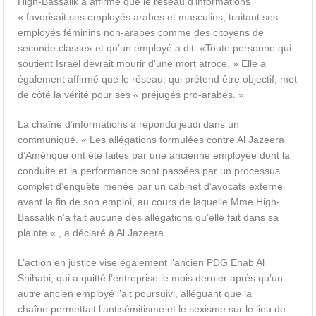
High-Bassalik a affirmé que le réseau d’informations
« favorisait ses employés arabes et masculins, traitant ses
employés féminins non-arabes comme des citoyens de
seconde classe» et qu’un employé a dit: «Toute personne qui
soutient Israël devrait mourir d’une mort atroce. » Elle a
également affirmé que le réseau, qui prétend être objectif, met
de côté la vérité pour ses « préjugés pro-arabes. »
La chaîne d’informations a répondu jeudi dans un
communiqué. « Les allégations formulées contre Al Jazeera
d’Amérique ont été faites par une ancienne employée dont la
conduite et la performance sont passées par un processus
complet d’enquête menée par un cabinet d’avocats externe
avant la fin de son emploi, au cours de laquelle Mme High-
Bassalik n’a fait aucune des allégations qu’elle fait dans sa
plainte « , a déclaré à Al Jazeera.
L’action en justice vise également l’ancien PDG Ehab Al
Shihabi, qui a quitté l’entreprise le mois dernier après qu’un
autre ancien employé l’ait poursuivi, alléguant que la
chaîne permettait l’antisémitisme et le sexisme sur le lieu de