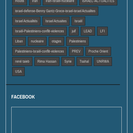
Houtis
Iran
Iran-Israël-nucléaire
iSRAEL-ACTUALITES
israel-defense-Benny Gantz-Grece-israel-israel Actualites
Israel Actiualités
Israel Actuaites
Israël
Israël-Palestiniens-conflit-violences
juif
LEAD
LFI
Liban
nucleaire
otages
Palestiniens
Palestiniens-Israël-conflit-violences
PREV
Proche Orient
rené taieb
Rima Hassan
Syrie
Tsahal
UNRWA
USA
FACEBOOK