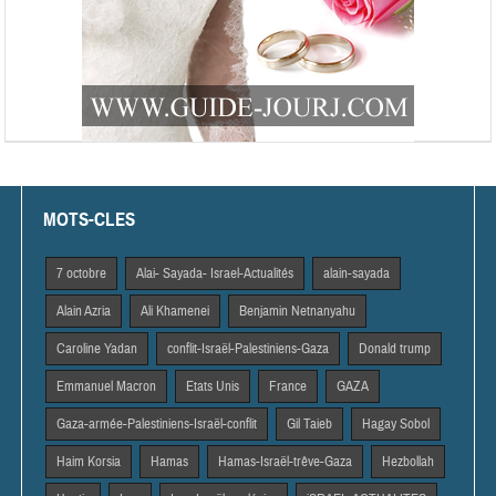
MOTS-CLES
7 octobre
Alai- Sayada- Israel-Actualités
alain-sayada
Alain Azria
Ali Khamenei
Benjamin Netnanyahu
Caroline Yadan
conflit-Israël-Palestiniens-Gaza
Donald trump
Emmanuel Macron
Etats Unis
France
GAZA
Gaza-armée-Palestiniens-Israël-conflit
Gil Taieb
Hagay Sobol
Haim Korsia
Hamas
Hamas-Israël-trêve-Gaza
Hezbollah