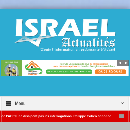
Menu
CIL ne dissipent pas les interrogations. Philippe Cohen annonce se réserver le droit 
 – Rédacteur en chef d’Israël Actualités
L’Iran menace de frapper Tel-Aviv s