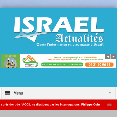
Menu
ident de l’ACCIL ne dissipent pas les interrogations. Philippe Cohen annonce se réserv
Alain SAYADA – Rédacteur en chef d’Israël Actualités
L’Iran menace de frappe