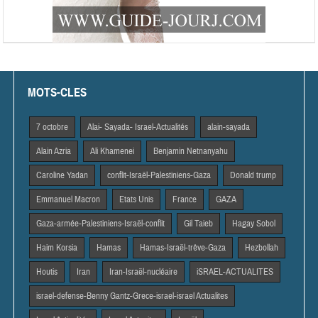
MOTS-CLES
7 octobre
Alai- Sayada- Israel-Actualités
alain-sayada
Alain Azria
Ali Khamenei
Benjamin Netnanyahu
Caroline Yadan
conflit-Israël-Palestiniens-Gaza
Donald trump
Emmanuel Macron
Etats Unis
France
GAZA
Gaza-armée-Palestiniens-Israël-conflit
Gil Taieb
Hagay Sobol
Haim Korsia
Hamas
Hamas-Israël-trêve-Gaza
Hezbollah
Houtis
Iran
Iran-Israël-nucléaire
iSRAEL-ACTUALITES
israel-defense-Benny Gantz-Grece-israel-israel Actualites