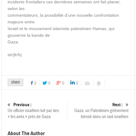
incidents frontaliers ces dernières semaines ont fait planer,
selon les
commentateurs, la possibilité d’une nouvelle confrontation
majeure entre
Israël et le mouvement islamiste palestinien Hamas, qui
gouverne la bande de
Gaza.
str/jlr/hj
share
0
0
0
0
Previous :
Next :
Un officier israélien tué par des
Gaza: un Palestinien grièvement
« tirs amis » près de Gaza
blessé dans un raid israélien
About The Author