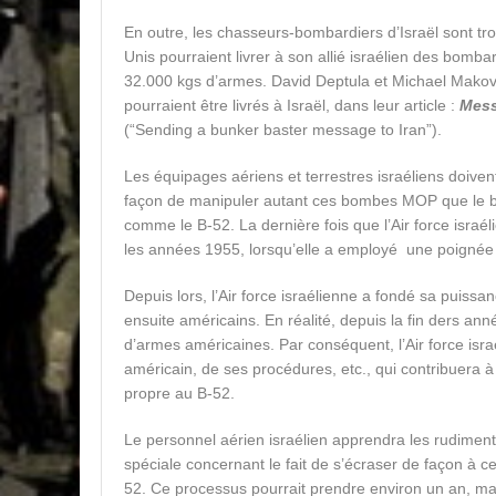
En outre, les chasseurs-bombardiers d’Israël sont tr
Unis pourraient livrer à son allié israélien des bomb
32.000 kgs d’armes. David Deptula et Michael Mak
pourraient être livrés à Israël, dans leur article :
Mess
(“Sending a bunker baster message to Iran”).
Les équipages aériens et terrestres israéliens doiven
façon de manipuler autant ces bombes MOP que le b
comme le B-52. La dernière fois que l’Air force israé
les années 1955, lorsqu’elle a employé une poignée
Depuis lors, l’Air force israélienne a fondé sa puiss
ensuite américains. En réalité, depuis la fin ders an
d’armes américaines. Par conséquent, l’Air force isra
américain, de ses procédures, etc., qui contribuera
propre au B-52.
Le personnel aérien israélien apprendra les rudiments 
spéciale concernant le fait de s’écraser de façon à ce 
52. Ce processus pourrait prendre environ un an, mais