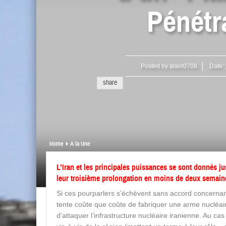
Pénétr
Posted by
alain0708
Date:
share
Home
A la Une
L’Iran et les principales puissances se sont donnés jus
leur troisième prolongation en moins de deux semaine
Si ces pourparlers s’échèvent sans accord concernant l
tente coûte que coûte de fabriquer une arme nucléair
d’attaquer l’infrastructure nucléaire iranienne. Au ca