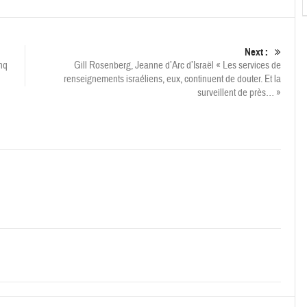
Next :
nq
Gill Rosenberg, Jeanne d’Arc d’Israël « Les services de
renseignements israéliens, eux, continuent de douter. Et la
surveillent de près… »