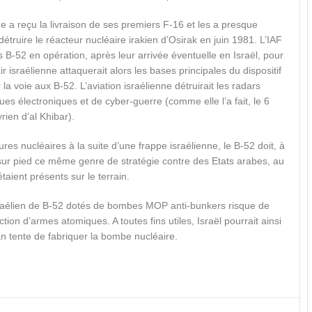
e a reçu la livraison de ses premiers F-16 et les a presque
étruire le réacteur nucléaire irakien d’Osirak en juin 1981. L’IAF
 B-52 en opération, après leur arrivée éventuelle en Israël, pour
ir israélienne attaquerait alors les bases principales du dispositif
la voie aux B-52. L’aviation israélienne détruirait les radars
iques électroniques et de cyber-guerre (comme elle l’a fait, le 6
ien d’al Khibar).
tures nucléaires à la suite d’une frappe israélienne, le B-52 doit, à
 sur pied ce même genre de stratégie contre des Etats arabes, au
aient présents sur le terrain.
sraélien de B-52 dotés de bombes MOP anti-bunkers risque de
tion d’armes atomiques. A toutes fins utiles, Israël pourrait ainsi
’Iran tente de fabriquer la bombe nucléaire.