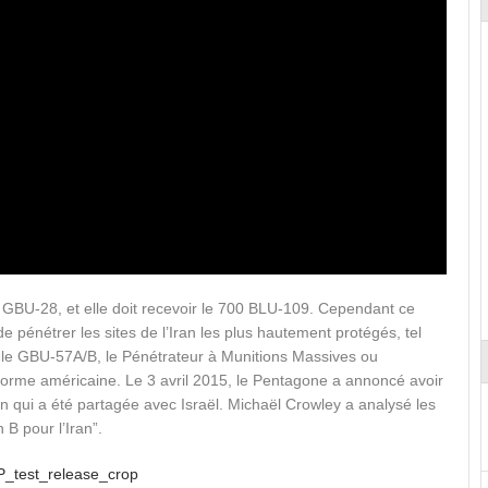
 GBU-28, et elle doit recevoir le 700 BLU-109. Cependant ce
 pénétrer les sites de l’Iran les plus hautement protégés, tel
rt le GBU-57A/B, le Pénétrateur à Munitions Massives ou
me américaine. Le 3 avril 2015, le Pentagone a annoncé avoir
qui a été partagée avec Israël. Michaël Crowley a analysé les
B pour l’Iran”.