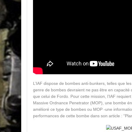
L’IAF dispose de bombes anti-bunkers, telles que les
genre de bombes devraient ne pas être en capacité de
que celui de Fordo. Pour cette mission, l’IAF requie
Massive Ordnance Penetrator (MOP), une bombe énor
amélioré ce type de bombes ou MOP -une information 
performances de cette bombe dans son article : “Plan 