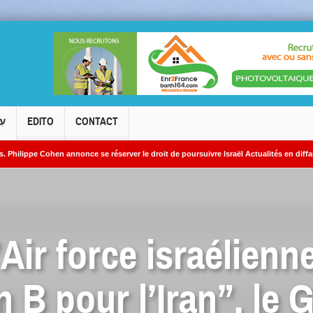
עִ
EDITO
CONTACT
n annonce se réserver le droit de poursuivre Israël Actualités en diffamation.
aniens
’Air force israélienn
n B pour l’Iran”, le