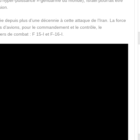
« d’hyper-puissance »-gendarme du monde), Israël pourrait être
sion.
née depuis plus d’une décennie à cette attaque de l’Iran. La force
s d’avions, pour le commandement et le contrôle, le
ers de combat : F 15-I et F-16-I.