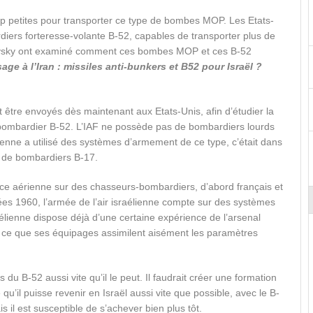
op petites pour transporter ce type de bombes MOP. Les Etats-
ardiers forteresse-volante B-52, capables de transporter plus de
ovsky ont examiné comment ces bombes MOP et ces B-52
age à l’Iran : missiles anti-bunkers et B52 pour Israël ?
t être envoyés dès maintenant aux Etats-Unis, afin d’étudier la
ombardier B-52. L’IAF ne possède pas de bombardiers lourds
lienne a utilisé des systèmes d’armement de ce type, c’était dans
 de bombardiers B-17.
ance aérienne sur des chasseurs-bombardiers, d’abord français et
nées 1960, l’armée de l’air israélienne compte sur des systèmes
élienne dispose déjà d’une certaine expérience de l’arsenal
 à ce que ses équipages assimilent aisément les paramètres
du B-52 aussi vite qu’il le peut. Il faudrait créer une formation
qu’il puisse revenir en Israël aussi vite que possible, avec le B-
 il est susceptible de s’achever bien plus tôt.