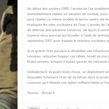
Au début des années 1980, l’armée de l’air israélienn
immédiatement utilisés en situation de combat, pour d
peut répéter ce même modèle et lancer assez vite les
éradiquer les sites nucléaires de l’Iran. L’armée de l’a
de défense anti-aérienne iranienne, de façon à ouvrir 
iraniens et/ou pourrait les brouiller à l’aide de techn
septembre 2007 pour frapper le réacteur nucléaire syr
Si et quand l’Iran parvient à réhabiliter ses infrastruc
nouveau, retourner frapper ces cibles. Israël àa mis
fil des années, lorsque d’autres genres de menaces ét
Globalement, et avant toute chose, un déploiment i
dissuader fortement l’Iran de se lancer dans la produc
s’assurer qu’il détient une option militaire fiable si l
Source : Jforum.fr