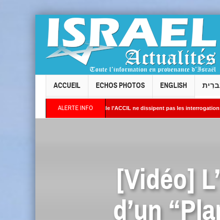
ACCUEIL
ECHOS PHOTOS
ENGLISH
ברִית
ALERTE INFO
es réponses du président de l’ACCIL ne dissipent pas les interrogations. Philippe Cohe
ges satellites révèlent une activité jugée « inquiétante » sur des sites nucléaires ir
[Vidéo] L
d’un “Pla