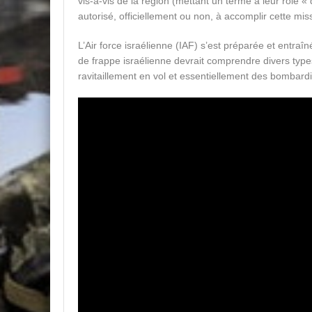
vis-à-vis de la région (mettant un terme à leur rôle 
autorisé, officiellement ou non, à accomplir cette mis
L’Air force israélienne (IAF) s’est préparée et entraî
de frappe israélienne devrait comprendre divers type
ravitaillement en vol et essentiellement des bombardi