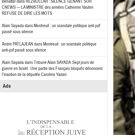
Benattar
dans
HEZBOLLAH : SILENCE GÊNANT SUR
CNEWS — LA MINISTRE des armées Catherine Vautrin
REFUSE DE DIRE LES MOTS
Alain Sayada
dans
Montreuil : un scandale politique anti-juif
passé sous silence
Andre PATLAJEAN
dans
Montreuil : un scandale politique
anti-juif passé sous silence
Alain Sayada
dans
Tribune Alain SAYADA :Sept jours de
guerre en Israël : Une partie des Français bloqués dénoncent
l’inaction de la députée Caroline Yadan
Ads