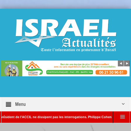
Menu
ent de l’ACCIL ne dissipent pas les interrogations. Philippe Cohen annonce se réserver
ain SAYADA – Rédacteur en chef d’Israël Actualités
L’Iran menace de frapper 