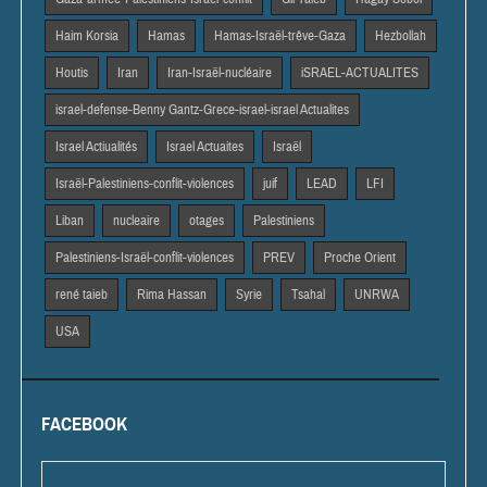
Haim Korsia
Hamas
Hamas-Israël-trêve-Gaza
Hezbollah
Houtis
Iran
Iran-Israël-nucléaire
iSRAEL-ACTUALITES
israel-defense-Benny Gantz-Grece-israel-israel Actualites
Israel Actiualités
Israel Actuaites
Israël
Israël-Palestiniens-conflit-violences
juif
LEAD
LFI
Liban
nucleaire
otages
Palestiniens
Palestiniens-Israël-conflit-violences
PREV
Proche Orient
rené taieb
Rima Hassan
Syrie
Tsahal
UNRWA
USA
FACEBOOK