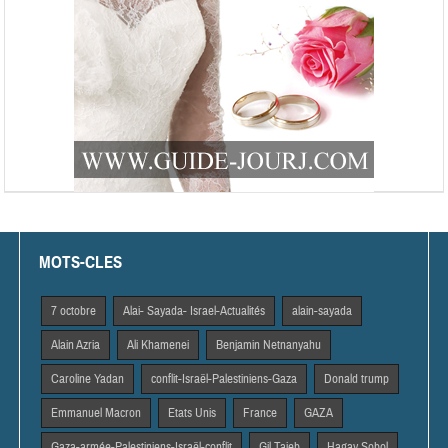
MOTS-CLES
7 octobre
Alai- Sayada- Israel-Actualités
alain-sayada
Alain Azria
Ali Khamenei
Benjamin Netnanyahu
Caroline Yadan
conflit-Israël-Palestiniens-Gaza
Donald trump
Emmanuel Macron
Etats Unis
France
GAZA
Gaza-armée-Palestiniens-Israël-conflit
Gil Taieb
Hagay Sobol