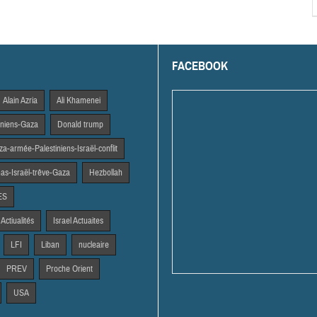
FACEBOOK
Alain Azria
Ali Khamenei
tiniens-Gaza
Donald trump
a-armée-Palestiniens-Israël-conflit
s-Israël-trêve-Gaza
Hezbollah
ES
 Actiualités
Israel Actuaites
LFI
Liban
nucleaire
PREV
Proche Orient
USA