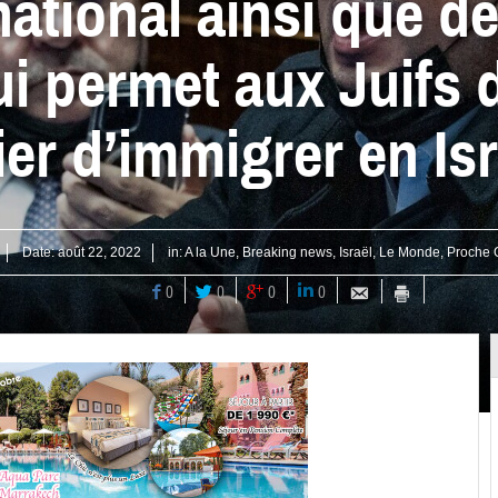
ational ainsi que de
qui permet aux Juifs
ier d’immigrer en Isr
Date:
août 22, 2022
in:
A la Une
,
Breaking news
,
Israël
,
Le Monde
,
Proche O
0
0
0
0