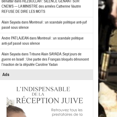
Benattar
dans
HEZBOLLAH : SILENCE GÊNANT SUR
CNEWS — LA MINISTRE des armées Catherine Vautrin
REFUSE DE DIRE LES MOTS
Alain Sayada
dans
Montreuil : un scandale politique anti-juif
passé sous silence
Andre PATLAJEAN
dans
Montreuil : un scandale politique
anti-juif passé sous silence
Alain Sayada
dans
Tribune Alain SAYADA :Sept jours de
guerre en Israël : Une partie des Français bloqués dénoncent
l’inaction de la députée Caroline Yadan
Ads