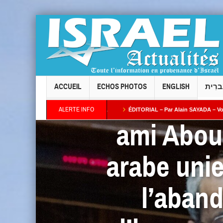
ACCUEIL
ECHOS PHOTOS
ENGLISH
ברִית
ALERTE INFO
Taïeb par Alain AZRIA
ÉDITORIAL – Par Alain SAYADA – Vol des neuf Sifrei Tor
ami Abou 
plus ses intentions : combien de temps l’Occident continuera-t-il à fermer les yeux ?
arabe unie
l’aband