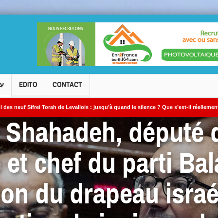
עִ
EDITO
CONTACT
ah de Levallois : jusqu’à quand le silence ? Que s’est-il réellement passé ?
L
Shahadeh, député d
 »
 et chef du parti Bal
on du drapeau israé