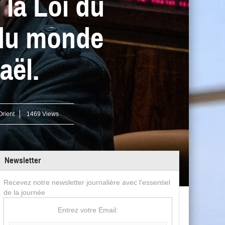
 la Loi du
 du monde
aël.
rient
1469 Views
Newsletter
Recevez notre newsletter journalière avec l'essentiel
de la journée
Entrez votre Email: