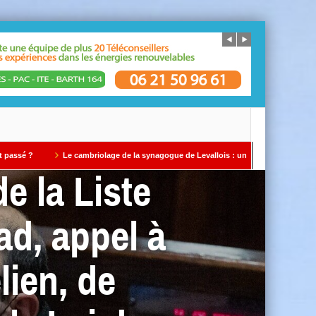
e cambriolage de la synagogue de Levallois : un avertissement qui ne doit pas être i
e la Liste
ad, appel à
lien, de