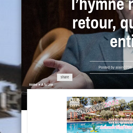
l’hymne n
retour, 
ent
Posted by
alain0708
share
Home
A la Une