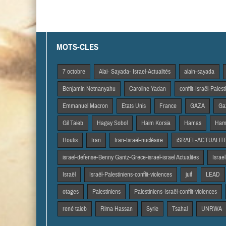
MOTS-CLES
7 octobre
Alai- Sayada- Israel-Actualités
alain-sayada
Benjamin Netnanyahu
Caroline Yadan
conflit-Israël-Pales
Emmanuel Macron
Etats Unis
France
GAZA
Gaz
Gil Taieb
Hagay Sobol
Haim Korsia
Hamas
Hama
Houtis
Iran
Iran-Israël-nucléaire
iSRAEL-ACTUALIT
israel-defense-Benny Gantz-Grece-israel-israel Actualites
Israel
Israël
Israël-Palestiniens-conflit-violences
juif
LEAD
otages
Palestiniens
Palestiniens-Israël-conflit-violences
rené taieb
Rima Hassan
Syrie
Tsahal
UNRWA