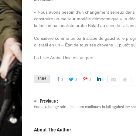
« Nous avons besoin d’un changement sérieux dans la 
construire un meilleur modèle démocratique », a dé
la faction nationaliste arabe Balad au sein de l’allian
Considéré comme un parti arabe de gauche, le progr
d’Israël en un « État de tous ses citoyens », plutôt qu
La Liste Arabe Unie est un parti
share
0
0
0
0
Previous :
€uro exchange rate : The euro continues to fall against the sh
About The Author