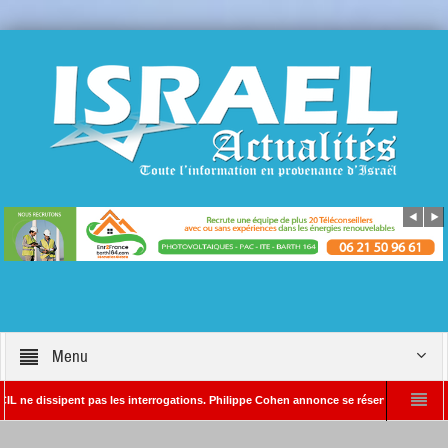
Menu
sipent pas les interrogations. Philippe Cohen annonce se réserver le droit de poursuiv
ur en chef d’Israël Actualités
L’Iran menace de frapper Tel-Aviv si Donald T