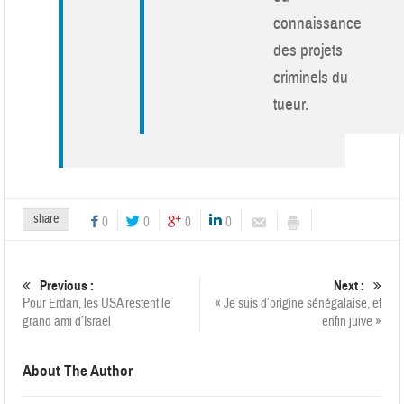
connaissance
des projets
criminels du
tueur.
share
0
0
0
0
Previous :
Next :
Pour Erdan, les USA restent le
« Je suis d’origine sénégalaise, et
grand ami d’Israël
enfin juive »
About The Author