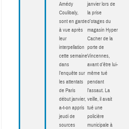
Amédy
janvier lors de
Coulibaly,
la prise
sont en garde
d’otages du
à vue après
magasin Hyper
leur
Cacher de la
interpellation
porte de
cette semaine
Vincennes,
dans
avant d’être lui-
l’enquête sur
même tué
les attentats
pendant
de Paris
l’assaut. La
début janvier,
veille, il avait
a-t-on appris
tué une
jeudi de
policière
sources
municipale à