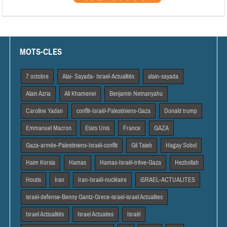
MOTS-CLES
7 octobre
Alai- Sayada- Israel-Actualités
alain-sayada
Alain Azria
Ali Khamenei
Benjamin Netnanyahu
Caroline Yadan
conflit-Israël-Palestiniens-Gaza
Donald trump
Emmanuel Macron
Etats Unis
France
GAZA
Gaza-armée-Palestiniens-Israël-conflit
Gil Taieb
Hagay Sobol
Haim Korsia
Hamas
Hamas-Israël-trêve-Gaza
Hezbollah
Houtis
Iran
Iran-Israël-nucléaire
iSRAEL-ACTUALITES
israel-defense-Benny Gantz-Grece-israel-israel Actualites
Israel Actiualités
Israel Actuaites
Israël