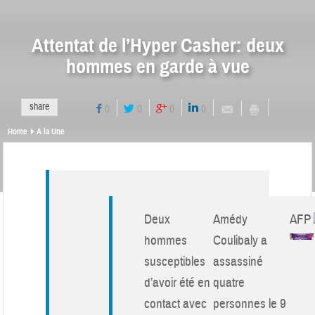
Attentat de l’Hyper Casher: deux
hommes en garde à vue
share
0
0
0
0
Home
A la Une
Deux
Amédy
AFP
hommes
Coulibaly a
susceptibles
assassiné
d’avoir été en
quatre
contact avec
personnes le 9