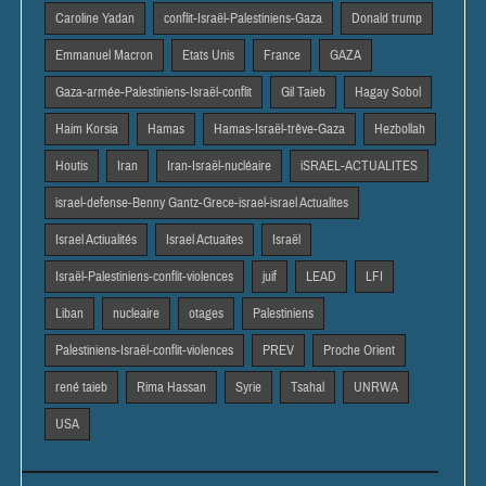
Caroline Yadan
conflit-Israël-Palestiniens-Gaza
Donald trump
Emmanuel Macron
Etats Unis
France
GAZA
Gaza-armée-Palestiniens-Israël-conflit
Gil Taieb
Hagay Sobol
Haim Korsia
Hamas
Hamas-Israël-trêve-Gaza
Hezbollah
Houtis
Iran
Iran-Israël-nucléaire
iSRAEL-ACTUALITES
israel-defense-Benny Gantz-Grece-israel-israel Actualites
Israel Actiualités
Israel Actuaites
Israël
Israël-Palestiniens-conflit-violences
juif
LEAD
LFI
Liban
nucleaire
otages
Palestiniens
Palestiniens-Israël-conflit-violences
PREV
Proche Orient
rené taieb
Rima Hassan
Syrie
Tsahal
UNRWA
USA