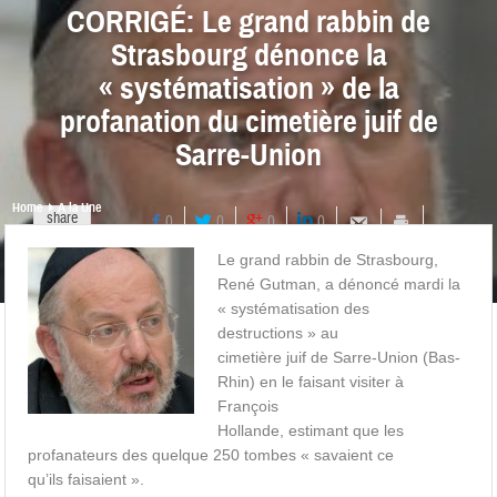
CORRIGÉ: Le grand rabbin de
Strasbourg dénonce la
« systématisation » de la
profanation du cimetière juif de
Sarre-Union
Home
A la Une
share
0
0
0
0
Le grand rabbin de Strasbourg,
René Gutman, a dénoncé mardi la
« systématisation des
destructions » au
cimetière juif de Sarre-Union (Bas-
Rhin) en le faisant visiter à
François
Hollande, estimant que les
profanateurs des quelque 250 tombes « savaient ce
qu’ils faisaient ».