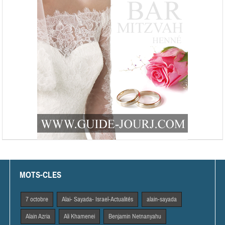
MOTS-CLES
7 octobre
Alai- Sayada- Israel-Actualités
alain-sayada
Alain Azria
Ali Khamenei
Benjamin Netnanyahu