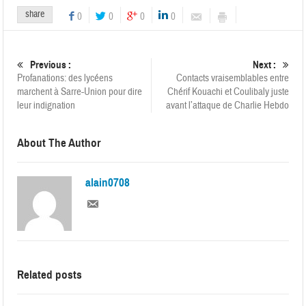
share
0
0
0
0
Previous :
Next :
Profanations: des lycéens
Contacts vraisemblables entre
marchent à Sarre-Union pour dire
Chérif Kouachi et Coulibaly juste
leur indignation
avant l’attaque de Charlie Hebdo
About The Author
alain0708
Related posts