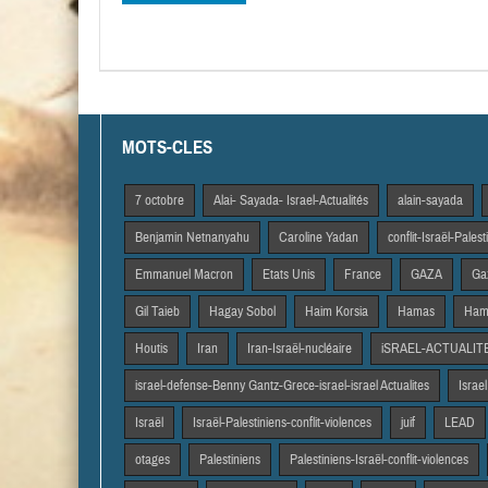
MOTS-CLES
7 octobre
Alai- Sayada- Israel-Actualités
alain-sayada
Benjamin Netnanyahu
Caroline Yadan
conflit-Israël-Pales
Emmanuel Macron
Etats Unis
France
GAZA
Gaz
Gil Taieb
Hagay Sobol
Haim Korsia
Hamas
Hama
Houtis
Iran
Iran-Israël-nucléaire
iSRAEL-ACTUALIT
israel-defense-Benny Gantz-Grece-israel-israel Actualites
Israel
Israël
Israël-Palestiniens-conflit-violences
juif
LEAD
otages
Palestiniens
Palestiniens-Israël-conflit-violences