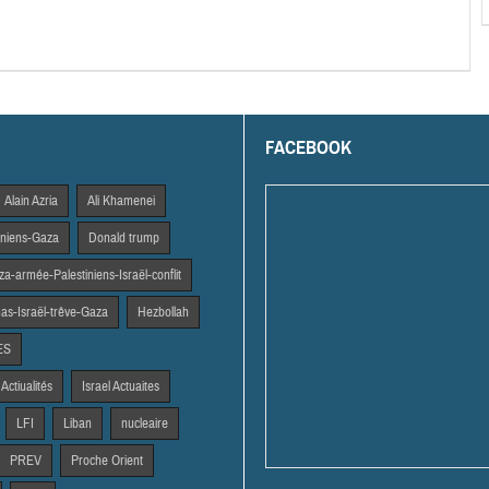
FACEBOOK
Alain Azria
Ali Khamenei
tiniens-Gaza
Donald trump
a-armée-Palestiniens-Israël-conflit
s-Israël-trêve-Gaza
Hezbollah
ES
 Actiualités
Israel Actuaites
LFI
Liban
nucleaire
PREV
Proche Orient