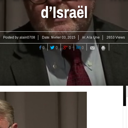
d’Israël
Posted by
alain0708
Date:
février 03, 2015
in:
A la Une
2653 Views
0
0
0
0