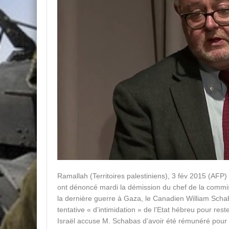
Ramallah (Territoires palestiniens), 3 fév 2015 (AFP)
ont dénoncé mardi la démission du chef de la commi
la dernière guerre à Gaza, le Canadien William Scha
tentative « d’intimidation » de l’Etat hébreu pour rest
Israël accuse M. Schabas d’avoir été rémunéré pour 