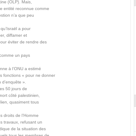
stine (OLP). Mais,
tte entité reconnue comme
estion n’a que peu
t qu’Israël a pour
er, diffamer et
our éviter de rendre des
ité comme un pays
enne à l’ONU a estimé
s fonctions « pour ne donner
n d’enquête ».
les 50 jours de
mort côté palestinien,
élien, quasiment tous
des droits de l’Homme
es travaux, refusant un
ique de la situation des
quels tous les membres de