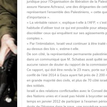
juridique pour l’Organisation de libération de la Pale
assure Hanane Achraoui, une des dirigeantes de ce
représentant l’ensemble des Palestiniens, « cette qu
d’importance ».
« La véritable raison », explique-t-elle à l’AFP, « c’es
habitude d’utiliser tout ce qui est possible pour attaqu
discréditer ceux qui enquêtent sur ses agissements p
comptes ».
« Par l’intimidation, Israël veut continuer à être tra
au-dessus des lois », estime-t-elle.
De son côté, la représentation permanente palestini
dans un communiqué que M. Schabas avait quitté se
aucune raison de douter du rapport de la commissio
Ce rapport, qui doit être rendu le 23 mars, porte sur 
conflit de l’été 2014 à Gaza ayant fait près de 2.200 
en grande majorité des civils, et plus de 70 côté isra
des soldats.
Israël a des relations conflictuelles avec le Conseil 
des Nations unies et n’avait pas hésité à boycotter s
temps en janvier 2012 de participer à l’examen périod
droits de l’Homme dans le pays, une procédure aux