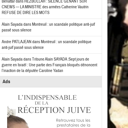
Benattar
dans
HEZBOLLAH : SILENCE GÊNANT SUR
CNEWS — LA MINISTRE des armées Catherine Vautrin
REFUSE DE DIRE LES MOTS
Alain Sayada
dans
Montreuil : un scandale politique anti-juif
passé sous silence
Andre PATLAJEAN
dans
Montreuil : un scandale politique
anti-juif passé sous silence
Alain Sayada
dans
Tribune Alain SAYADA :Sept jours de
guerre en Israël : Une partie des Français bloqués dénoncent
l’inaction de la députée Caroline Yadan
Ads