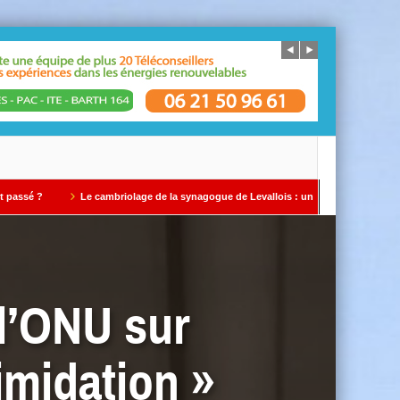
Le cambriolage de la synagogue de Levallois : un avertissement qui ne doit pas êtr
 l’ONU sur
imidation »