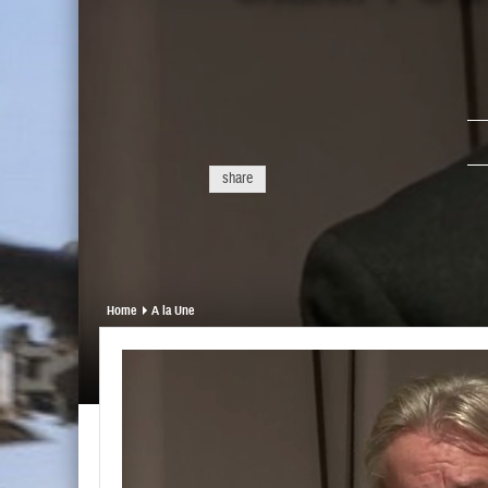
share
Home
A la Une