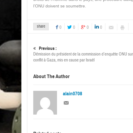
l’ONU doivent se soumettre.
share
0
0
0
0
Previous :
Démission du président de la commission d’enquête ONU sur
conflit à Gaza, mis en cause par Israël
About The Author
alain0708