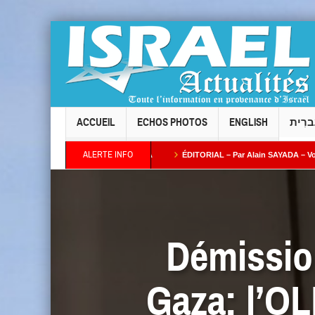
ACCUEIL
ECHOS PHOTOS
ENGLISH
ברִית
ALERTE INFO
Gil Taïeb par Alain AZRIA
ÉDITORIAL – Par Alain SAYADA – Vol des neuf Sifrei 
he plus ses intentions : combien de temps l’Occident continuera-t-il à fermer les ye
Démission
Gaza: l’OL