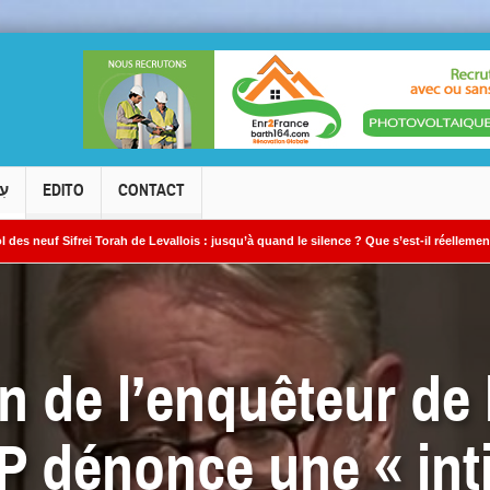
עִ
EDITO
CONTACT
Torah de Levallois : jusqu’à quand le silence ? Que s’est-il réellement passé ?
ux ? »
 de l’enquêteur de
P dénonce une « int