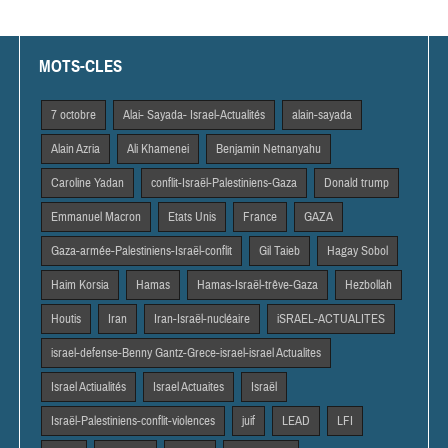
MOTS-CLES
7 octobre
Alai- Sayada- Israel-Actualités
alain-sayada
Alain Azria
Ali Khamenei
Benjamin Netnanyahu
Caroline Yadan
conflit-Israël-Palestiniens-Gaza
Donald trump
Emmanuel Macron
Etats Unis
France
GAZA
Gaza-armée-Palestiniens-Israël-conflit
Gil Taieb
Hagay Sobol
Haim Korsia
Hamas
Hamas-Israël-trêve-Gaza
Hezbollah
Houtis
Iran
Iran-Israël-nucléaire
iSRAEL-ACTUALITES
israel-defense-Benny Gantz-Grece-israel-israel Actualites
Israel Actiualités
Israel Actuaites
Israël
Israël-Palestiniens-conflit-violences
juif
LEAD
LFI