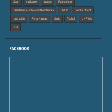
Liban
nucleaire
otages
Palestiniens
Palestiniens-Israël-conflit-violences
PREV
Proche Orient
rené taieb
Rima Hassan
Syrie
Tsahal
UNRWA
USA
FACEBOOK