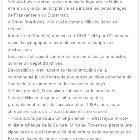
Yehuda Löw, créateur, selon une vieille légende: le Golem,
être en argile qui aurait pris vie et a inspiré les personnages
de Frankenstein ou Superman.
A Krnov (nord-est), ville située comme Mikulov dans les
régions
frontalières (Sudètes) annexés en 1938-1945 par l’Allemagne
nazie, la synagogue a miraculeusement échappé aux
destructions.
Les nazis l’utilisaient comme un marché et les communistes
comme un dépôt d’archives.
L’exposition y met l’accent sur la contribution de la
communauté juive d’entre-deux-guerres au développement de
l’industrie, du commerce et des sciences du pays.
A Polna (centre), l’exposition est axée sur le procès de
Leopold Hilsner, un jeune Juif reconnu coupable,
probablement à tort, de l’assassinat en 1899 d’une jeune
chrétienne, dans un climat d’antisémitisme virulent.
« Nous avons parcouru un long chemin », s’est réjoui le vice-
ministre tchèque de la Culture, Miroslav Rovensky, portant une
kippa lors de la cérémonie de réouverture de la synagogue de
Brandys. Avant d’ajouter: « mais il reste encore