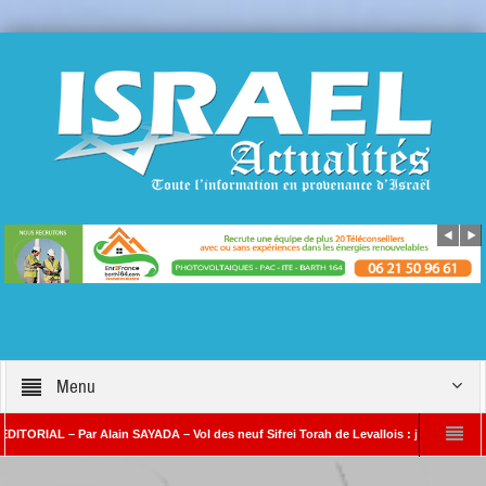
Menu
L – Par Alain SAYADA – Vol des neuf Sifrei Torah de Levallois : jusqu’à quand le sile
ain SAYADA
Benjamin Netanyahou à l’Iran : « Si vous nous attaquez, notre ripo