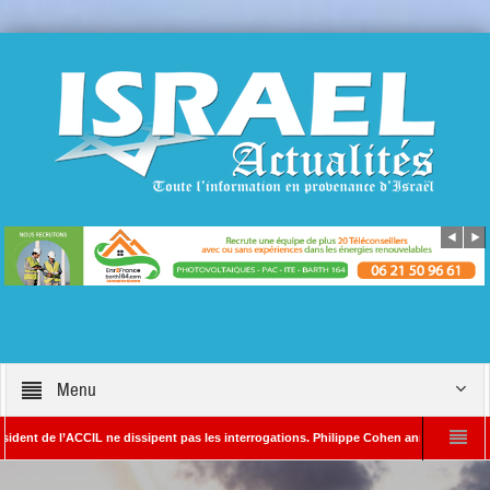
Menu
e l’ACCIL ne dissipent pas les interrogations. Philippe Cohen annonce se réserver le 
SAYADA – Rédacteur en chef d’Israël Actualités
L’Iran menace de frapper Tel-