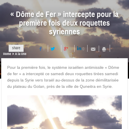
« Dôme de Fer » intercepte pour la
première fois deux roquettes
syriennes
share
0
0
0
0
Home
A la Une
Pour la première fois, le système israélien antimissile « Dôme
de fer » a intercepté ce samedi deux roquettes tirées samedi
depuis la Syrie vers Israël au-dessus de la zone démilitarisée
du plateau du Golan, près de la ville de Quneitra en Syrie.