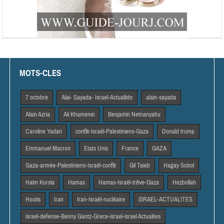
MOTS-CLES
7 octobre
Alai- Sayada- Israel-Actualités
alain-sayada
Alain Azria
Ali Khamenei
Benjamin Netnanyahu
Caroline Yadan
conflit-Israël-Palestiniens-Gaza
Donald trump
Emmanuel Macron
Etats Unis
France
GAZA
Gaza-armée-Palestiniens-Israël-conflit
Gil Taieb
Hagay Sobol
Haim Korsia
Hamas
Hamas-Israël-trêve-Gaza
Hezbollah
Houtis
Iran
Iran-Israël-nucléaire
iSRAEL-ACTUALITES
israel-defense-Benny Gantz-Grece-israel-israel Actualites