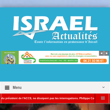
Menu
sident de l’ACCIL ne dissipent pas les interrogations. Philippe Cohen annonce se rése
r Alain SAYADA – Rédacteur en chef d’Israël Actualités
L’Iran menace de frap