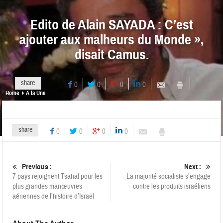
Edito de Alain SAYADA : C’est
ajouter aux malheurs du Monde »,
disait Camus.
share
0
0
0
0
Home
A la Une
share
0
0
0
0
Previous :
Next :
7 pays rejoignent Tsahal pour les
La majorité socialiste s’engage
plus grandes manœuvres
contre les produits israéliens
aériennes de l’histoire d’Israël