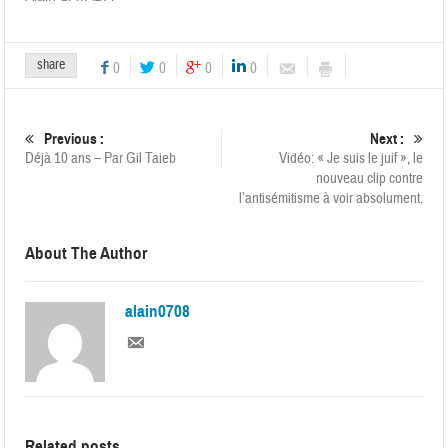
share
0
0
0
0
Previous :
Next :
Déjà 10 ans – Par Gil Taieb
Vidéo: « Je suis le juif », le
nouveau clip contre
l’antisémitisme à voir absolument.
About The Author
alain0708
Related posts