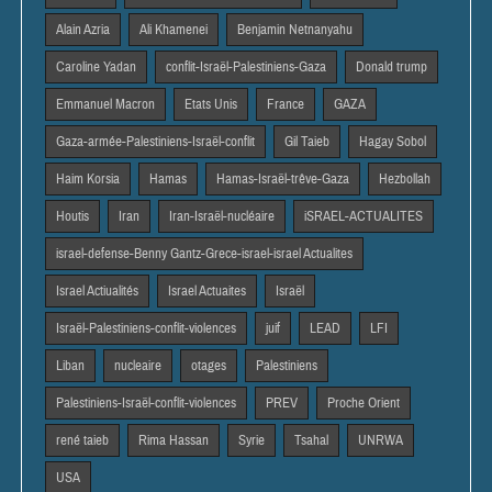
Alain Azria
Ali Khamenei
Benjamin Netnanyahu
Caroline Yadan
conflit-Israël-Palestiniens-Gaza
Donald trump
Emmanuel Macron
Etats Unis
France
GAZA
Gaza-armée-Palestiniens-Israël-conflit
Gil Taieb
Hagay Sobol
Haim Korsia
Hamas
Hamas-Israël-trêve-Gaza
Hezbollah
Houtis
Iran
Iran-Israël-nucléaire
iSRAEL-ACTUALITES
israel-defense-Benny Gantz-Grece-israel-israel Actualites
Israel Actiualités
Israel Actuaites
Israël
Israël-Palestiniens-conflit-violences
juif
LEAD
LFI
Liban
nucleaire
otages
Palestiniens
Palestiniens-Israël-conflit-violences
PREV
Proche Orient
rené taieb
Rima Hassan
Syrie
Tsahal
UNRWA
USA