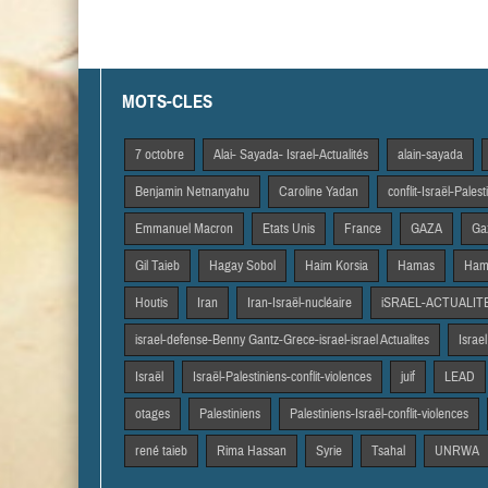
MOTS-CLES
7 octobre
Alai- Sayada- Israel-Actualités
alain-sayada
Benjamin Netnanyahu
Caroline Yadan
conflit-Israël-Pales
Emmanuel Macron
Etats Unis
France
GAZA
Gaz
Gil Taieb
Hagay Sobol
Haim Korsia
Hamas
Hama
Houtis
Iran
Iran-Israël-nucléaire
iSRAEL-ACTUALIT
israel-defense-Benny Gantz-Grece-israel-israel Actualites
Israel
Israël
Israël-Palestiniens-conflit-violences
juif
LEAD
otages
Palestiniens
Palestiniens-Israël-conflit-violences
rené taieb
Rima Hassan
Syrie
Tsahal
UNRWA