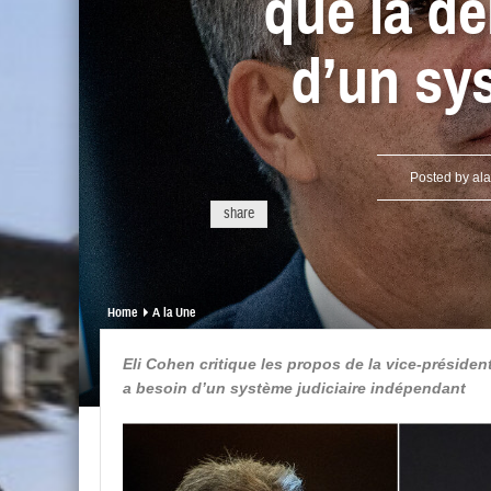
que la dé
d’un sy
Posted by
al
share
Home
A la Une
Eli Cohen critique les propos de la vice-présiden
a besoin d’un système judiciaire indépendant