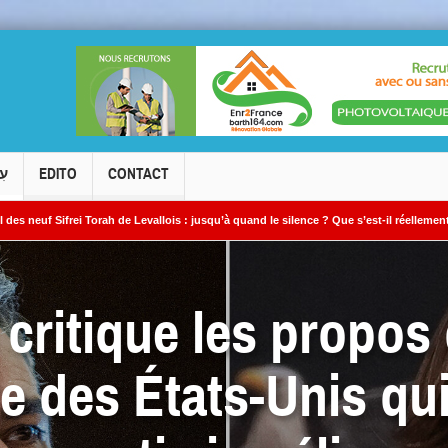
עִ
EDITO
CONTACT
ah de Levallois : jusqu’à quand le silence ? Que s’est-il réellement passé ?
L
? »
critique les propos 
e des États-Unis qui