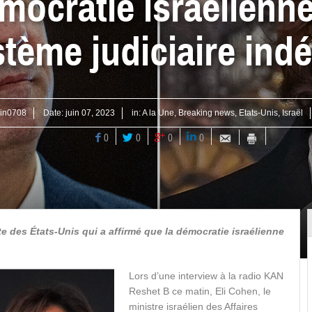
mocratie israélienn
stème judiciaire ind
ain0708
Date:
juin 07, 2023
in:
A la Une
,
Breaking news
,
Etats-Unis
,
Israël
0
0
0
0
te des États-Unis qui a affirmé que la démocratie israélienne
Lors d’une interview à la radio KAN
Reshet B ce matin, Eli Cohen, le
ministre israélien des Affaires