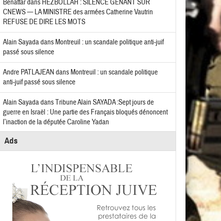
Benattar
dans
HEZBOLLAH : SILENCE GÊNANT SUR
CNEWS — LA MINISTRE des armées Catherine Vautrin
REFUSE DE DIRE LES MOTS
Alain Sayada
dans
Montreuil : un scandale politique anti-juif
passé sous silence
Andre PATLAJEAN
dans
Montreuil : un scandale politique
anti-juif passé sous silence
Alain Sayada
dans
Tribune Alain SAYADA :Sept jours de
guerre en Israël : Une partie des Français bloqués dénoncent
l’inaction de la députée Caroline Yadan
Ads