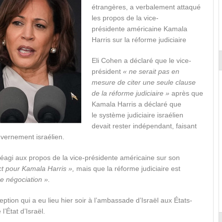
étrangères, a verbalement attaqué
les propos de la vice-
présidente américaine Kamala
Harris sur la réforme judiciaire
Eli Cohen a déclaré que le vice-
président
« ne serait pas en
mesure de citer une seule clause
de la réforme judiciaire »
après que
Kamala Harris a déclaré que
le système judiciaire israélien
devait rester indépendant, faisant
uvernement israélien.
 réagi aux propos de la vice-présidente américaine sur son
ct pour Kamala Harris »,
mais que la réforme judiciaire est
de négociation ».
ption qui a eu lieu hier soir à l’ambassade d’Israël aux États-
l’État d’Israël.