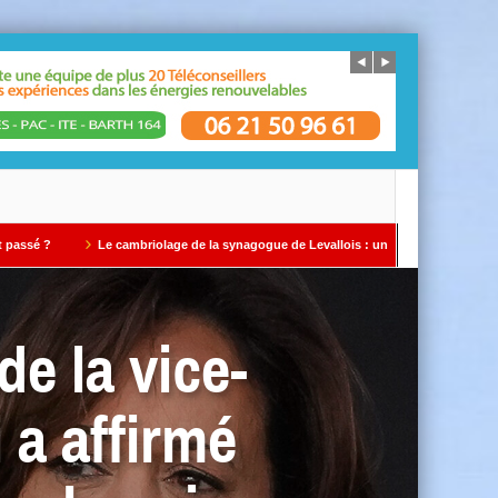
e cambriolage de la synagogue de Levallois : un avertissement qui ne doit pas être i
de la vice-
 a affirmé