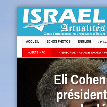
ACCUEIL
ECHOS PHOTOS
ENGLISH
ברִית
ALERTE INFO
 Taïeb par Alain AZRIA
ÉDITORIAL – Par Alain SAYADA – Vol des neuf Sifrei Tor
plus ses intentions : combien de temps l’Occident continuera-t-il à fermer les yeux 
Eli Cohen 
président