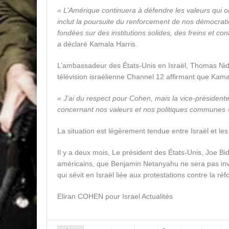
« L’Amérique continuera à défendre les valeurs qui on
inclut la poursuite du renforcement de nos démocratie
fondées sur des institutions solides, des freins et cont
a
déclaré Kamala Harris.
L’ambassadeur des États-Unis en Israël, Thomas Nide
télévision israélienne Channel 12 affirmant que Kama
« J’ai du respect pour Cohen, mais la vice-présidente
concernant nos valeurs et nos politiques communes 
La situation est légèrement tendue entre Israël et les 
Il y a deux mois, Le président des États-Unis, Joe Bid
américains, que Benjamin Netanyahu ne sera pas inv
qui sévit en Israël liée aux protestations contre la réf
Eliran COHEN pour Israel Actualités