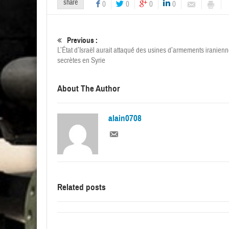
share
0
0
0
0
Previous :
L’État d’Israël aurait attaqué des usines d’armements iranien
secrètes en Syrie
About The Author
alain0708
Related posts