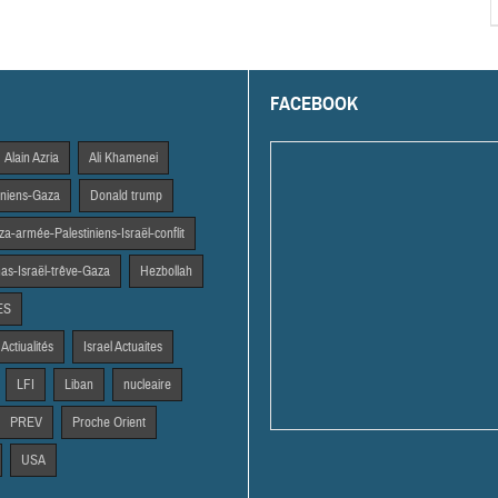
FACEBOOK
Alain Azria
Ali Khamenei
tiniens-Gaza
Donald trump
a-armée-Palestiniens-Israël-conflit
s-Israël-trêve-Gaza
Hezbollah
ES
 Actiualités
Israel Actuaites
LFI
Liban
nucleaire
PREV
Proche Orient
USA