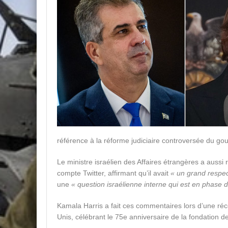
référence à la réforme judiciaire controversée du go
Le ministre israélien des Affaires étrangères a aussi
compte Twitter, affirmant qu’il avait
« un grand respe
une
« question israélienne interne qui est en phase 
Kamala Harris a fait ces commentaires lors d’une réce
Unis, célébrant le 75e anniversaire de la fondation de 