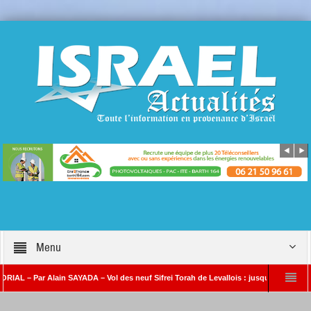
Menu
Par Alain SAYADA – Vol des neuf Sifrei Torah de Levallois : jusqu’à quand le silence 
SAYADA
Benjamin Netanyahou à l’Iran : « Si vous nous attaquez, notre riposte