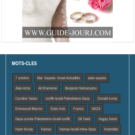
MOTS-CLES
7 octobre
Alai- Sayada- Israel-Actualités
alain-sayada
Alain Azria
Ali Khamenei
Benjamin Netnanyahu
Caroline Yadan
conflit-Israël-Palestiniens-Gaza
Donald trump
Emmanuel Macron
Etats Unis
France
GAZA
Gaza-armée-Palestiniens-Israël-conflit
Gil Taieb
Hagay Sobol
Haim Korsia
Hamas
Hamas-Israël-trêve-Gaza
Hezbollah