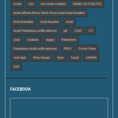
Houtis
Iran
Iran-Israël-nucléaire
iSRAEL-ACTUALITES
israel-defense-Benny Gantz-Grece-israel-israel Actualites
Israel Actiualités
Israel Actuaites
Israël
Israël-Palestiniens-conflit-violences
juif
LEAD
LFI
Liban
nucleaire
otages
Palestiniens
Palestiniens-Israël-conflit-violences
PREV
Proche Orient
rené taieb
Rima Hassan
Syrie
Tsahal
UNRWA
USA
FACEBOOK