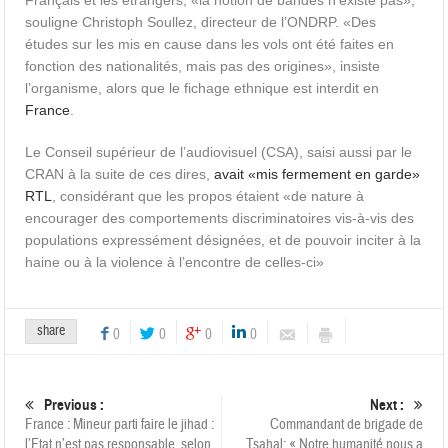
Français et les étrangers, «la notion de bandes n’existe pas»,
souligne Christoph Soullez, directeur de l’ONDRP. «Des
études sur les mis en cause dans les vols ont été faites en
fonction des nationalités, mais pas des origines», insiste
l’organisme, alors que le fichage ethnique est interdit en
France
.
Le Conseil supérieur de l’audiovisuel (CSA), saisi aussi par le
CRAN à la suite de ces dires,
avait «mis fermement en garde»
RTL
, considérant que les propos étaient «de nature à
encourager des comportements discriminatoires vis-à-vis des
populations expressément désignées, et de pouvoir inciter à la
haine ou à la violence à l’encontre de celles-ci»
share
0
0
0
0
Previous :
Next :
France : Mineur parti faire le jihad :
Commandant de brigade de
l’Etat n’est pas responsable, selon
Tsahal: « Notre humanité nous a