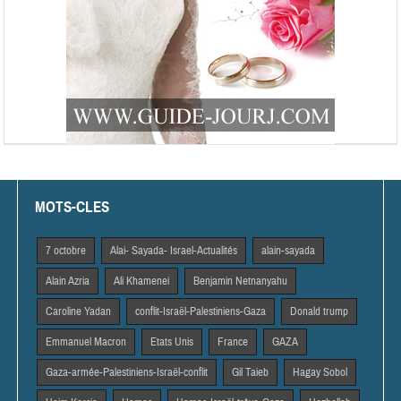
MOTS-CLES
7 octobre
Alai- Sayada- Israel-Actualités
alain-sayada
Alain Azria
Ali Khamenei
Benjamin Netnanyahu
Caroline Yadan
conflit-Israël-Palestiniens-Gaza
Donald trump
Emmanuel Macron
Etats Unis
France
GAZA
Gaza-armée-Palestiniens-Israël-conflit
Gil Taieb
Hagay Sobol