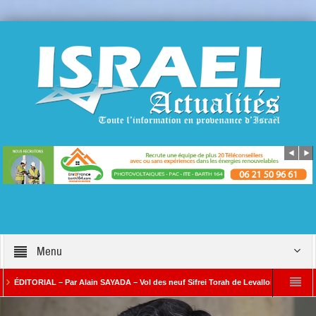
Menu
TORIAL – Par Alain SAYADA – Vol des neuf Sifrei Torah de Levallois : jusqu’à quand le
ar Alain SAYADA
Benjamin Netanyahou à l’Iran : « Si vous nous attaquez, notre