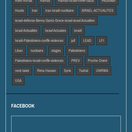
Haim Korsia
Hamas
Hamas-Israël-trêve-Gaza
Hezbollah
Houtis
Iran
Iran-Israël-nucléaire
iSRAEL-ACTUALITES
israel-defense-Benny Gantz-Grece-israel-israel Actualites
Israel Actiualités
Israel Actuaites
Israël
Israël-Palestiniens-conflit-violences
juif
LEAD
LFI
Liban
nucleaire
otages
Palestiniens
Palestiniens-Israël-conflit-violences
PREV
Proche Orient
rené taieb
Rima Hassan
Syrie
Tsahal
UNRWA
USA
FACEBOOK