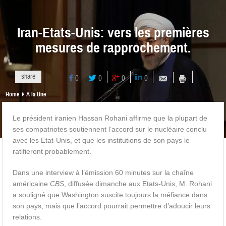
Iran-Etats-Unis: vers les premières
mesures de rapprochement.
share
0
0
0
0
Home
A la Une
Le président iranien Hassan Rohani affirme que la plupart de
ses compatriotes soutiennent l’accord sur le nucléaire conclu
avec les Etat-Unis, et que les institutions de son pays le
ratifieront probablement.
Dans une interview à l’émission 60 minutes sur la chaîne
américaine
CBS
, diffusée dimanche aux Etats-Unis, M. Rohani
a souligné que Washington suscite toujours la méfiance dans
son pays, mais que l’accord pourrait permettre d’adoucir leurs
relations.