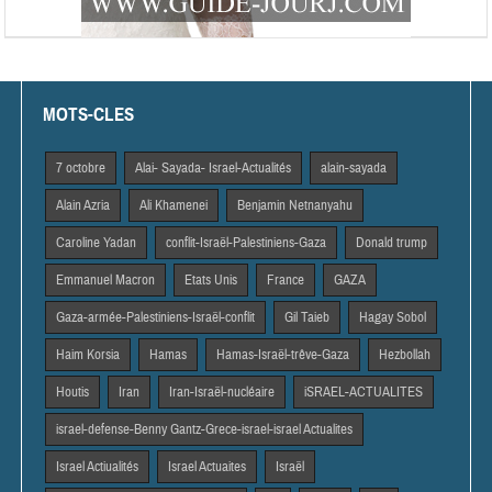
MOTS-CLES
7 octobre
Alai- Sayada- Israel-Actualités
alain-sayada
Alain Azria
Ali Khamenei
Benjamin Netnanyahu
Caroline Yadan
conflit-Israël-Palestiniens-Gaza
Donald trump
Emmanuel Macron
Etats Unis
France
GAZA
Gaza-armée-Palestiniens-Israël-conflit
Gil Taieb
Hagay Sobol
Haim Korsia
Hamas
Hamas-Israël-trêve-Gaza
Hezbollah
Houtis
Iran
Iran-Israël-nucléaire
iSRAEL-ACTUALITES
israel-defense-Benny Gantz-Grece-israel-israel Actualites
Israel Actiualités
Israel Actuaites
Israël