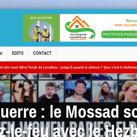
עִ
EDITO
CONTACT
orah de Levallois : jusqu’à quand le silence ? Que s’est-il réellement passé ?
guerre : le Mossad so
-le-feu avec le Hezb