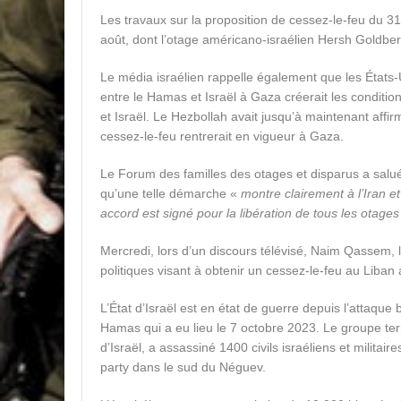
Les travaux sur la proposition de cessez-le-feu du 
août, dont l’otage américano-israélien Hersh Goldber
Le média israélien rappelle également que les États-
entre le Hamas et Israël à Gaza créerait les condition
et Israël. Le Hezbollah avait jusqu’à maintenant affirm
cessez-le-feu rentrerait en vigueur à Gaza.
Le Forum des familles des otages et disparus a salué
qu’une telle démarche «
montre clairement à l’Iran e
accord est signé pour la libération de tous les otages
Mercredi, lors d’un discours télévisé, Naim Qassem, l
politiques visant à obtenir un cessez-le-feu au Liban 
L’État d’Israël est en état de guerre depuis l’attaque
Hamas qui a eu lieu le 7 octobre 2023. Le groupe terro
d’Israël, a assassiné 1400 civils israéliens et milita
party dans le sud du Néguev.