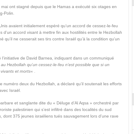
31 mai ont stagné depuis que le Hamas a exécuté six otages en
g-Polin.
Unis avaient initialement espéré qu’un accord de cessez-le-feu
s d’un accord visant à mettre fin aux hostilités entre le Hezbollah
é qu’il ne cesserait ses tirs contre Israël qu’à la condition qu’un
 l’initiative de David Barnea, indiquant dans un communiqué
t au Hezbollah qu’un cessez-le-feu n’est possible que si un
 vivants et morts
« .
e numéro deux du Hezbollah, a déclaré qu’il soutenait les efforts
avec Israël.
 barbare et sanglante dite du « Déluge d’Al Aqsa » orchestré par
riste palestinien qui s’est infiltré dans des localités du sud
ires, dont 375 jeunes israéliens tués sauvagement lors d’une rave