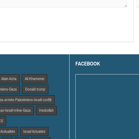
FACEBOOK
Alain Azria
Ali Khamenei
tiniens-Gaza
Donald trump
a-armée-Palestiniens-Israël-conflit
s-Israël-trêve-Gaza
Hezbollah
ES
 Actiualités
Israel Actuaites