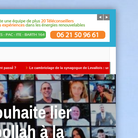
Le cambriolage de la synagogue de Levallois : un avertissement qui ne doit pas être
uhaite lier
ollah à la