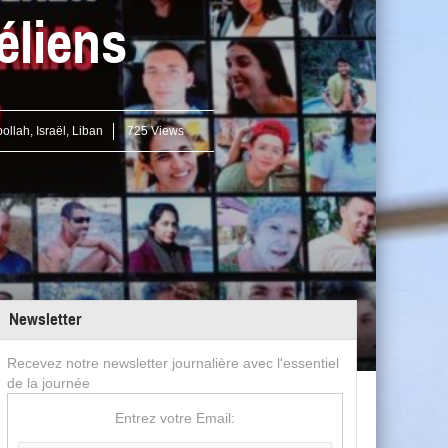
éliens
ollah
,
Israël
,
Liban
725 Views
Newsletter
Recevez notre newsletter journalière avec l'essentiel
de la journée
Entrez votre Email: