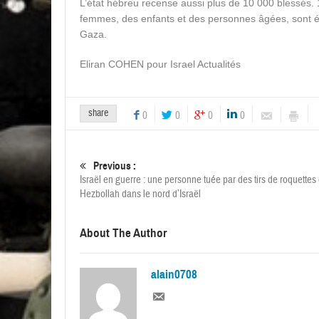
L’état hébreu recense aussi plus de 10 000 blessés. 1
femmes, des enfants et des personnes âgées, sont 
Gaza.
Eliran COHEN pour Israel Actualités
share
0
0
0
0
Previous :
Israël en guerre : une personne tuée par des tirs de roquettes
Hezbollah dans le nord d’Israël
About The Author
alain0708