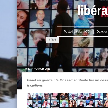
libér
Posted by
alain0708
Date:
oc
share
Home
7 Octobre 2023
Israël en guerre : le Mossad souhaite lier un cess
israéliens