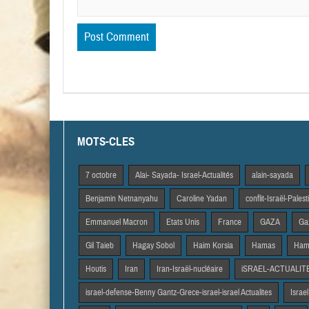
MOTS-CLES
7 octobre
Alai- Sayada- Israel-Actualités
alain-sayada
Benjamin Netnanyahu
Caroline Yadan
conflit-Israël-Pales
Emmanuel Macron
Etats Unis
France
GAZA
Gaz
Gil Taieb
Hagay Sobol
Haim Korsia
Hamas
Hama
Houtis
Iran
Iran-Israël-nucléaire
iSRAEL-ACTUALIT
israel-defense-Benny Gantz-Grece-israel-israel Actualites
Israel