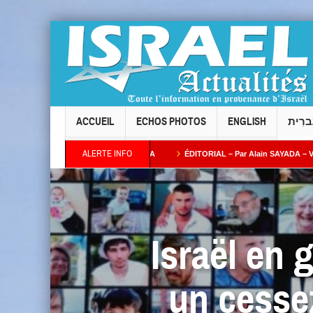
ACCUEIL
ECHOS PHOTOS
ENGLISH
ברִית
ALERTE INFO
l Taïeb par Alain AZRIA
ÉDITORIAL – Par Alain SAYADA – Vol des neuf Sifrei T
Israël en 
un cessez