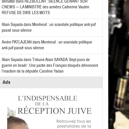
Benattar
dans
HEZBOLLAH : SILENCE GÊNANT SUR
CNEWS — LA MINISTRE des armées Catherine Vautrin
REFUSE DE DIRE LES MOTS
Alain Sayada
dans
Montreuil : un scandale politique anti-juif
passé sous silence
Andre PATLAJEAN
dans
Montreuil : un scandale politique
anti-juif passé sous silence
Alain Sayada
dans
Tribune Alain SAYADA :Sept jours de
guerre en Israël : Une partie des Français bloqués dénoncent
l’inaction de la députée Caroline Yadan
Ads