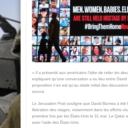
«
Il a présenté aux américains l’idée de relier les deu
expliquant qu’une conversation a eu lieu entre David 
proposition n’en est qu’au stade initial des discussio
source.
Le Jerusalem Post souligne que David Barnea a été le 
libération des otages, notamment dans les efforts visa
première fois par les États-Unis le 31 mai. Le Qatar 
avec l’aide des États-Unis.