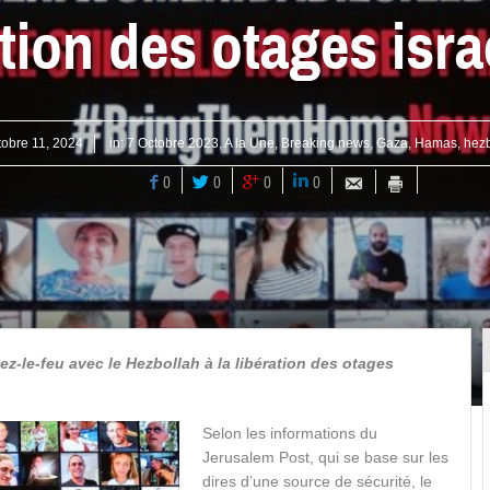
ation des otages isra
tobre 11, 2024
in:
7 Octobre 2023
,
A la Une
,
Breaking news
,
Gaza
,
Hamas
,
hezb
0
0
0
0
ez-le-feu avec le Hezbollah à la libération des otages
Selon les informations du
Jerusalem Post, qui se base sur les
dires d’une source de sécurité, le