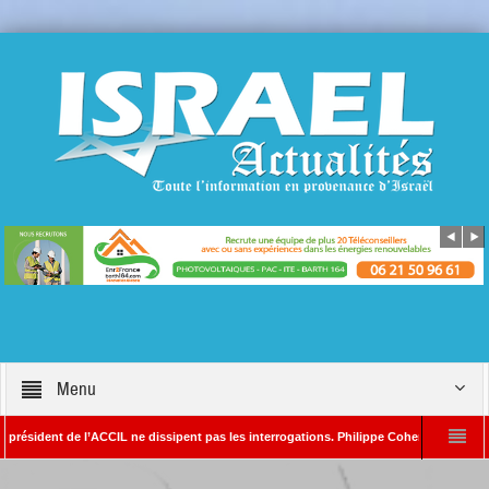
Menu
dent de l’ACCIL ne dissipent pas les interrogations. Philippe Cohen annonce se réserve
lain SAYADA – Rédacteur en chef d’Israël Actualités
L’Iran menace de frapper