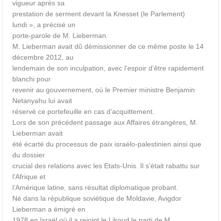
vigueur après sa
prestation de serment devant la Knesset (le Parlement)
lundi », a précisé un
porte-parole de M. Lieberman.
M. Lieberman avait dû démissionner de ce même poste le 14
décembre 2012, au
lendemain de son inculpation, avec l’espoir d’être rapidement
blanchi pour
revenir au gouvernement, où le Premier ministre Benjamin
Netanyahu lui avait
réservé ce portefeuille en cas d’acquittement.
Lors de son précédent passage aux Affaires étrangères, M.
Lieberman avait
été écarté du processus de paix israélo-palestinien ainsi que
du dossier
crucial des relations avec les Etats-Unis. Il s’était rabattu sur
l’Afrique et
l’Amérique latine, sans résultat diplomatique probant.
Né dans la république soviétique de Moldavie, Avigdor
Lieberman a émigré en
1978 en Israël où il a rejoint le Likoud le parti de M.