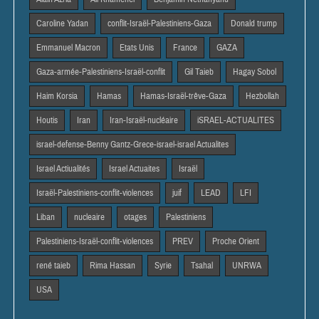
Caroline Yadan
conflit-Israël-Palestiniens-Gaza
Donald trump
Emmanuel Macron
Etats Unis
France
GAZA
Gaza-armée-Palestiniens-Israël-conflit
Gil Taieb
Hagay Sobol
Haim Korsia
Hamas
Hamas-Israël-trêve-Gaza
Hezbollah
Houtis
Iran
Iran-Israël-nucléaire
iSRAEL-ACTUALITES
israel-defense-Benny Gantz-Grece-israel-israel Actualites
Israel Actiualités
Israel Actuaites
Israël
Israël-Palestiniens-conflit-violences
juif
LEAD
LFI
Liban
nucleaire
otages
Palestiniens
Palestiniens-Israël-conflit-violences
PREV
Proche Orient
rené taieb
Rima Hassan
Syrie
Tsahal
UNRWA
USA