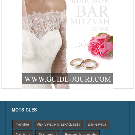
MOTS-CLES
7 octobre
Alai- Sayada- Israel-Actualités
alain-sayada
Alain Azria
Ali Khamenei
Benjamin Netnanyahu