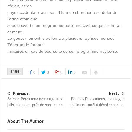
région, et les
pays occidentaux accusent l’Iran de chercher à se doter de
l’arme atomique
sous couvert d’un programme nucléaire civil, ce que Téhéran
dément.
Le gouvernement israélien a à plusieurs reprises menacé
Téhéran de frappes
militaires en cas de poursuite de son programme nucléaire.
share
0
0
0
0
Previous :
Next :
Shimon Peres rend hommage aux
Pour les Palestiniens, le dialogue
juifs lituaniens, près de son lieu de
doit forcer Israël à dévoiler son jeu
About The Author