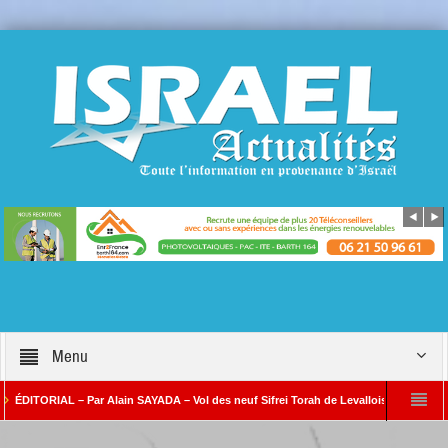
Menu
TORIAL – Par Alain SAYADA – Vol des neuf Sifrei Torah de Levallois : jusqu’à quand le
ar Alain SAYADA
Benjamin Netanyahou à l’Iran : « Si vous nous attaquez, notre