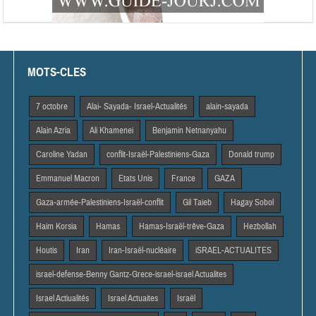
MOTS-CLES
7 octobre
Alai- Sayada- Israel-Actualités
alain-sayada
Alain Azria
Ali Khamenei
Benjamin Netnanyahu
Caroline Yadan
conflit-Israël-Palestiniens-Gaza
Donald trump
Emmanuel Macron
Etats Unis
France
GAZA
Gaza-armée-Palestiniens-Israël-conflit
Gil Taieb
Hagay Sobol
Haim Korsia
Hamas
Hamas-Israël-trêve-Gaza
Hezbollah
Houtis
Iran
Iran-Israël-nucléaire
iSRAEL-ACTUALITES
israel-defense-Benny Gantz-Grece-israel-israel Actualites
Israel Actiualités
Israel Actuaites
Israël