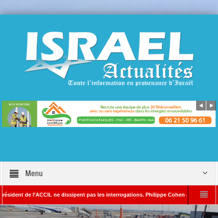
Menu
 de l’ACCIL ne dissipent pas les interrogations. Philippe Cohen annonce se réserver le
n SAYADA – Rédacteur en chef d’Israël Actualités
L’Iran menace de frapper Te