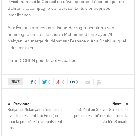
Il visitera aussi le Conseil de développement économique de
Bahreïn, accompagné de représentants d’entreprises
israéliennes.
Aux Émirats arabes unis, Isaac Herzog rencontrera son
homologue émirati, le cheikh Mohammed bin Zayed Al
Nahyan, en marge du débat sur l’espace d’Abu Dhabi, auquel
il doit assister.
Eliran COHEN pour Israel Actualités
share
0
0
0
0
Previous :
Next :
Benjamin Netanyahu s’entretient
Opération Shover Galim : trois
avec le président turc Erdogan
personnes arrêtées dans toute la
pour la première fois depuis neuf
Judée-Samarie
ans