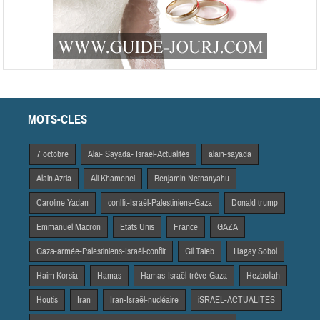
MOTS-CLES
7 octobre
Alai- Sayada- Israel-Actualités
alain-sayada
Alain Azria
Ali Khamenei
Benjamin Netnanyahu
Caroline Yadan
conflit-Israël-Palestiniens-Gaza
Donald trump
Emmanuel Macron
Etats Unis
France
GAZA
Gaza-armée-Palestiniens-Israël-conflit
Gil Taieb
Hagay Sobol
Haim Korsia
Hamas
Hamas-Israël-trêve-Gaza
Hezbollah
Houtis
Iran
Iran-Israël-nucléaire
iSRAEL-ACTUALITES