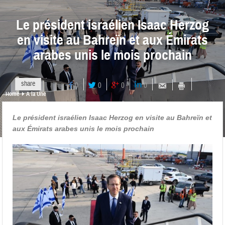
Le président israélien Isaac Herzog
en visite au Bahreïn et aux Émirats
arabes unis le mois prochain
share
0
0
0
0
Home
A la Une
Le président israélien Isaac Herzog en visite au Bahreïn et
aux Émirats arabes unis le mois prochain