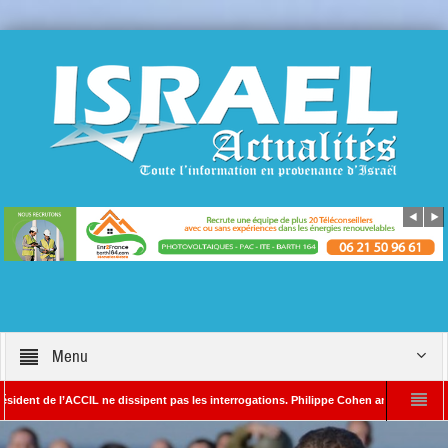
Menu
de l’ACCIL ne dissipent pas les interrogations. Philippe Cohen annonce se réserver le 
SAYADA – Rédacteur en chef d’Israël Actualités
L’Iran menace de frapper Tel-