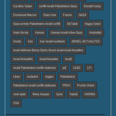
Caroline Yadan
conflit-Israël-Palestiniens-Gaza
Donald trump
Emmanuel Macron
Etats Unis
France
GAZA
Gaza-armée-Palestiniens-Israël-conflit
Gil Taieb
Hagay Sobol
Haim Korsia
Hamas
Hamas-Israël-trêve-Gaza
Hezbollah
Houtis
Iran
Iran-Israël-nucléaire
iSRAEL-ACTUALITES
israel-defense-Benny Gantz-Grece-israel-israel Actualites
Israel Actiualités
Israel Actuaites
Israël
Israël-Palestiniens-conflit-violences
juif
LEAD
LFI
Liban
nucleaire
otages
Palestiniens
Palestiniens-Israël-conflit-violences
PREV
Proche Orient
rené taieb
Rima Hassan
Syrie
Tsahal
UNRWA
USA