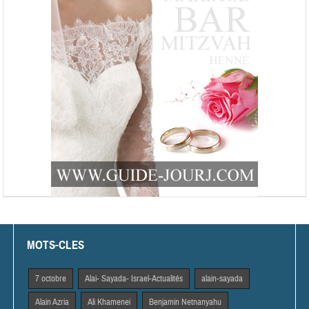
MOTS-CLES
7 octobre
Alai- Sayada- Israel-Actualités
alain-sayada
Alain Azria
Ali Khamenei
Benjamin Netnanyahu