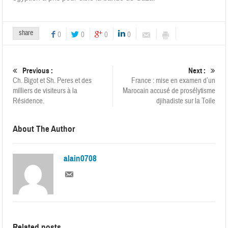
share
0
0
0
0
Previous :
Next :
Ch. Bigot et Sh. Peres et des
France : mise en examen d’un
milliers de visiteurs à la
Marocain accusé de prosélytisme
Résidence.
djihadiste sur la Toile
About The Author
alain0708
Related posts