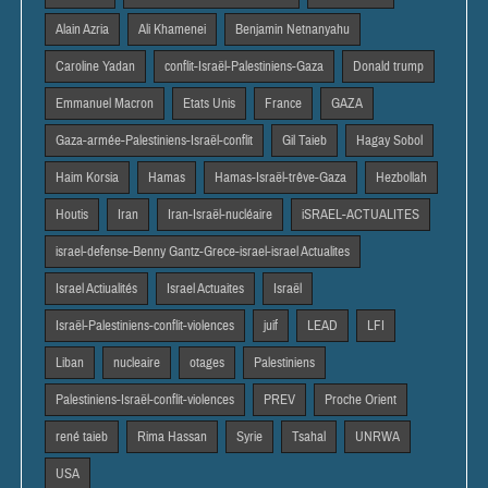
Alain Azria
Ali Khamenei
Benjamin Netnanyahu
Caroline Yadan
conflit-Israël-Palestiniens-Gaza
Donald trump
Emmanuel Macron
Etats Unis
France
GAZA
Gaza-armée-Palestiniens-Israël-conflit
Gil Taieb
Hagay Sobol
Haim Korsia
Hamas
Hamas-Israël-trêve-Gaza
Hezbollah
Houtis
Iran
Iran-Israël-nucléaire
iSRAEL-ACTUALITES
israel-defense-Benny Gantz-Grece-israel-israel Actualites
Israel Actiualités
Israel Actuaites
Israël
Israël-Palestiniens-conflit-violences
juif
LEAD
LFI
Liban
nucleaire
otages
Palestiniens
Palestiniens-Israël-conflit-violences
PREV
Proche Orient
rené taieb
Rima Hassan
Syrie
Tsahal
UNRWA
USA