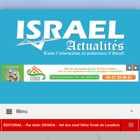
Menu
ORIAL – Par Alain SAYADA – Vol des neuf Sifrei Torah de Levallois : jusqu’à quand le 
r Alain SAYADA
Benjamin Netanyahou à l’Iran : « Si vous nous attaquez, notre 