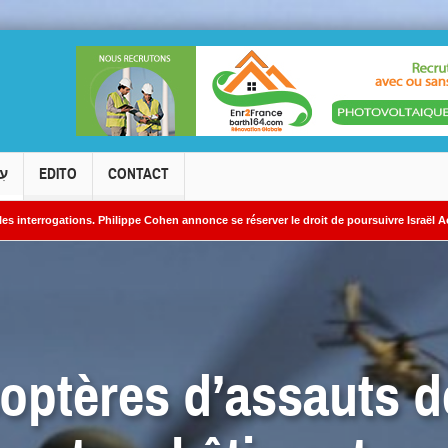
עִ
EDITO
CONTACT
s. Philippe Cohen annonce se réserver le droit de poursuivre Israël Actualités en dif
es nucléaires iraniens
optères d’assauts d