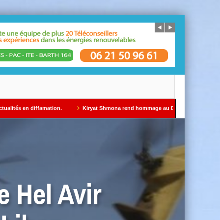
famation.
Kiryat Shmona rend hommage au Dr Gil Taïeb par Alain AZRIA
e Hel Avir