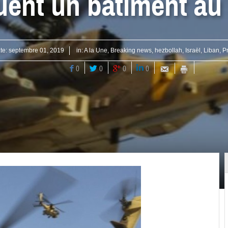
uent un bâtiment au
te:
septembre 01, 2019
in:
A la Une
,
Breaking news
,
hezbollah
,
Israël
,
Liban
,
P
0
0
0
0