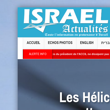
ACCUEIL
ECHOS PHOTOS
ENGLISH
ברִית
ALERTE INFO
de Levallois : les réponses du président de l’ACCIL ne dissipent pas les interrogation
 Orient : Des images satellites révèlent une activité jugée « inquiétante » sur des sit
Les Hélic