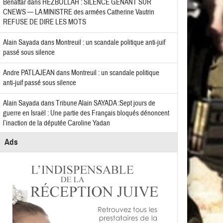
Benattar
dans
HEZBOLLAH : SILENCE GÊNANT SUR
CNEWS — LA MINISTRE des armées Catherine Vautrin
REFUSE DE DIRE LES MOTS
Alain Sayada
dans
Montreuil : un scandale politique anti-juif
passé sous silence
Andre PATLAJEAN
dans
Montreuil : un scandale politique
anti-juif passé sous silence
Alain Sayada
dans
Tribune Alain SAYADA :Sept jours de
guerre en Israël : Une partie des Français bloqués dénoncent
l’inaction de la députée Caroline Yadan
Ads