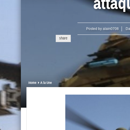
attaq
Posted by
alain0708
Da
share
Home
A la Une