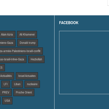
FACEBOOK
Alain Azria
Ali Khamenei
tiniens-Gaza
Donald trump
a-armée-Palestiniens-Israël-conflit
s-Israël-trêve-Gaza
Hezbollah
ES
 Actiualités
Israel Actuaites
LFI
Liban
nucleaire
PREV
Proche Orient
USA