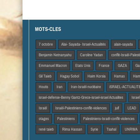
MOTS-CLES
7 octobre
Alai- Sayada- Israel-Actualités
alain-sayada
Benjamin Netnanyahu
Caroline Yadan
conflit-Israël-Pales
Emmanuel Macron
Etats Unis
France
GAZA
Gaz
Gil Taieb
Hagay Sobol
Haim Korsia
Hamas
Hama
Houtis
Iran
Iran-Israël-nucléaire
iSRAEL-ACTUALIT
israel-defense-Benny Gantz-Grece-israel-israel Actualites
Israel
Israël
Israël-Palestiniens-conflit-violences
juif
LEAD
otages
Palestiniens
Palestiniens-Israël-conflit-violences
rené taieb
Rima Hassan
Syrie
Tsahal
UNRWA