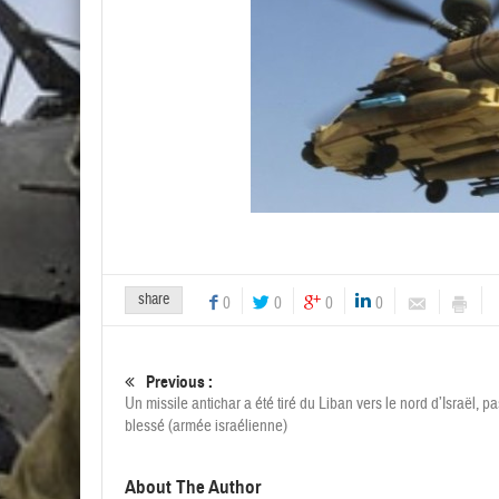
share
0
0
0
0
Previous :
Un missile antichar a été tiré du Liban vers le nord d’Israël, p
blessé (armée israélienne)
About The Author