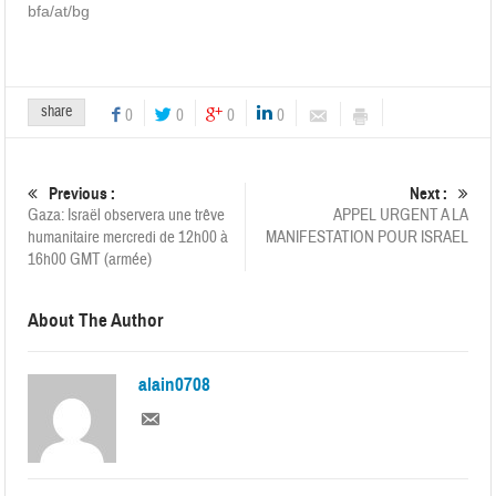
bfa/at/bg
share
0
0
0
0
Previous :
Next :
Gaza: Israël observera une trêve
APPEL URGENT A LA
humanitaire mercredi de 12h00 à
MANIFESTATION POUR ISRAEL
16h00 GMT (armée)
About The Author
alain0708