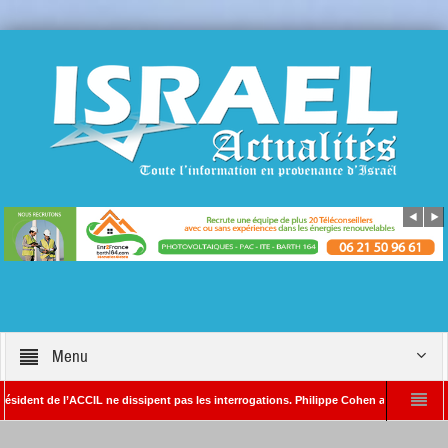
Menu
t de l’ACCIL ne dissipent pas les interrogations. Philippe Cohen annonce se réserver l
in SAYADA – Rédacteur en chef d’Israël Actualités
L’Iran menace de frapper T