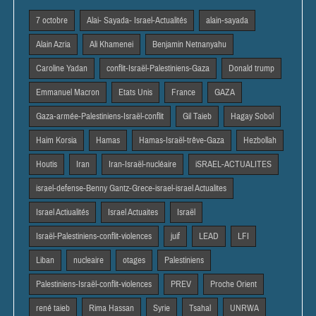
7 octobre
Alai- Sayada- Israel-Actualités
alain-sayada
Alain Azria
Ali Khamenei
Benjamin Netnanyahu
Caroline Yadan
conflit-Israël-Palestiniens-Gaza
Donald trump
Emmanuel Macron
Etats Unis
France
GAZA
Gaza-armée-Palestiniens-Israël-conflit
Gil Taieb
Hagay Sobol
Haim Korsia
Hamas
Hamas-Israël-trêve-Gaza
Hezbollah
Houtis
Iran
Iran-Israël-nucléaire
iSRAEL-ACTUALITES
israel-defense-Benny Gantz-Grece-israel-israel Actualites
Israel Actiualités
Israel Actuaites
Israël
Israël-Palestiniens-conflit-violences
juif
LEAD
LFI
Liban
nucleaire
otages
Palestiniens
Palestiniens-Israël-conflit-violences
PREV
Proche Orient
rené taieb
Rima Hassan
Syrie
Tsahal
UNRWA