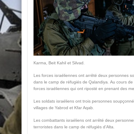
Karma, Beit Kahil et Silvad.
Les forces israéliennes ont arrêté deux personnes so
dans le camp de réfugiés de Qalandiya. Au cours de c
forces israéliennes qui ont riposté en prenant des m
Les soldats israéliens ont trois personnes soupçonnée
villages de Yabrod et Kfar Aqab.
Les combattants israéliens ont arrêté deux personne
terroristes dans le camp de réfugiés d’Alta.