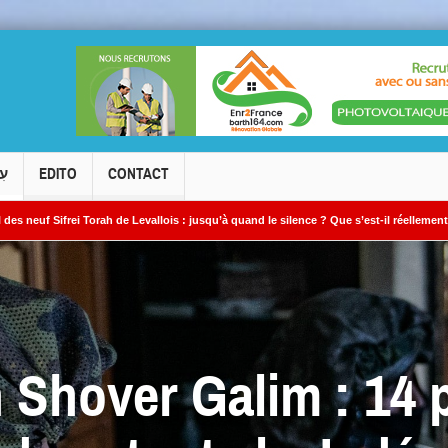
עִ
EDITO
CONTACT
ah de Levallois : jusqu’à quand le silence ? Que s’est-il réellement passé ?
L
? »
 Shover Galim : 14