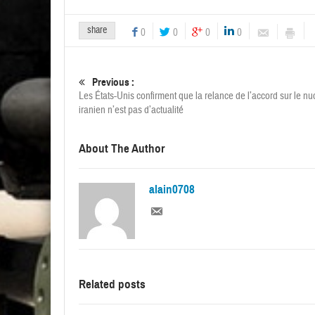
share
0
0
0
0
Previous :
Les États-Unis confirment que la relance de l’accord sur le nu
iranien n’est pas d’actualité
About The Author
alain0708
Related posts