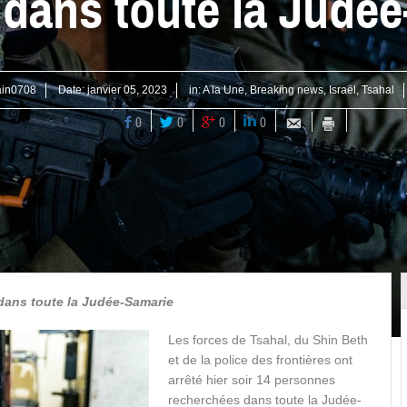
 dans toute la Judé
ain0708
Date:
janvier 05, 2023
in:
A la Une
,
Breaking news
,
Israël
,
Tsahal
0
0
0
0
dans toute la Judée-Samarie
Les forces de Tsahal, du Shin Beth
et de la police des frontières ont
arrêté hier soir 14 personnes
recherchées dans toute la Judée-