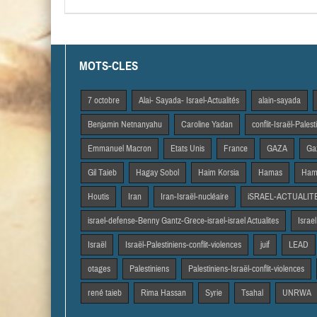
MOTS-CLES
7 octobre
Alai- Sayada- Israel-Actualités
alain-sayada
Benjamin Netnanyahu
Caroline Yadan
conflit-Israël-Pales
Emmanuel Macron
Etats Unis
France
GAZA
Gaz
Gil Taieb
Hagay Sobol
Haim Korsia
Hamas
Hama
Houtis
Iran
Iran-Israël-nucléaire
iSRAEL-ACTUALIT
israel-defense-Benny Gantz-Grece-israel-israel Actualites
Israel
Israël
Israël-Palestiniens-conflit-violences
juif
LEAD
otages
Palestiniens
Palestiniens-Israël-conflit-violences
rené taieb
Rima Hassan
Syrie
Tsahal
UNRWA