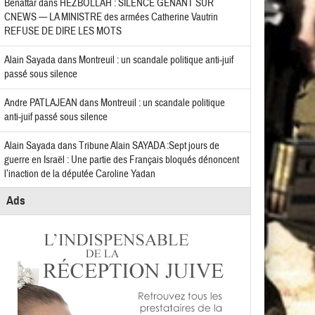
Benattar
dans
HEZBOLLAH : SILENCE GÊNANT SUR
CNEWS — LA MINISTRE des armées Catherine Vautrin
REFUSE DE DIRE LES MOTS
Alain Sayada
dans
Montreuil : un scandale politique anti-juif
passé sous silence
Andre PATLAJEAN
dans
Montreuil : un scandale politique
anti-juif passé sous silence
Alain Sayada
dans
Tribune Alain SAYADA :Sept jours de
guerre en Israël : Une partie des Français bloqués dénoncent
l’inaction de la députée Caroline Yadan
Ads