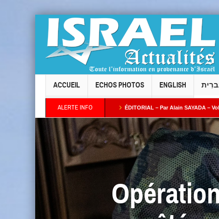
ACCUEIL
ECHOS PHOTOS
ENGLISH
ברִית
ALERTE INFO
 Taïeb par Alain AZRIA
ÉDITORIAL – Par Alain SAYADA – Vol des neuf Sifrei Tor
plus ses intentions : combien de temps l’Occident continuera-t-il à fermer les yeux 
Opération