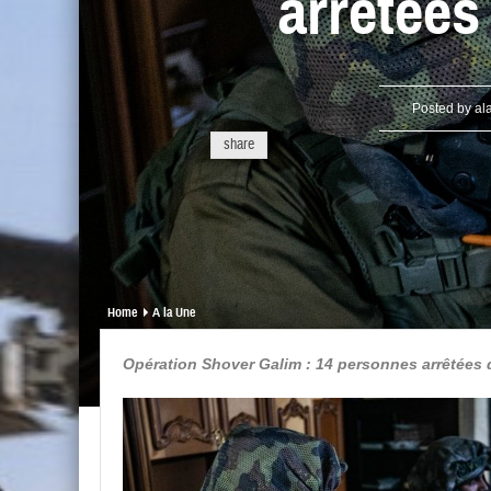
arrêtées
Posted by
al
share
Home
A la Une
Opération Shover Galim : 14 personnes arrêtées 