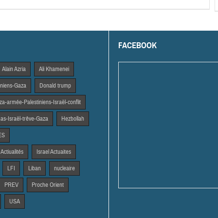
FACEBOOK
Alain Azria
Ali Khamenei
tiniens-Gaza
Donald trump
a-armée-Palestiniens-Israël-conflit
s-Israël-trêve-Gaza
Hezbollah
ES
 Actiualités
Israel Actuaites
LFI
Liban
nucleaire
PREV
Proche Orient
USA