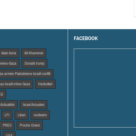
FACEBOOK
Alain Azria
Ali Khamenei
tiniens-Gaza
Donald trump
a-armée-Palestiniens-Israël-conflit
s-Israël-trêve-Gaza
Hezbollah
ES
 Actiualités
Israel Actuaites
LFI
Liban
nucleaire
PREV
Proche Orient
USA