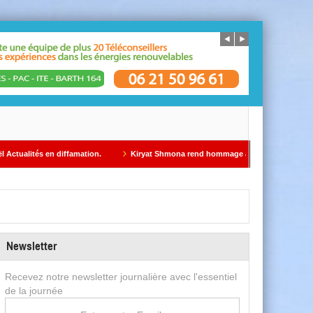
s en diffamation.
Kiryat Shmona rend hommage au Dr Gil Taïeb par Alain AZR
Newsletter
Recevez notre newsletter journalière avec l'essentiel
de la journée