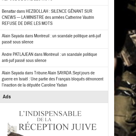
Benattar
dans
HEZBOLLAH : SILENCE GÊNANT SUR
CNEWS — LA MINISTRE des armées Catherine Vautrin
REFUSE DE DIRE LES MOTS
Alain Sayada
dans
Montreuil : un scandale politique anti-juif
passé sous silence
Andre PATLAJEAN
dans
Montreuil : un scandale politique
anti-juif passé sous silence
Alain Sayada
dans
Tribune Alain SAYADA :Sept jours de
guerre en Israël : Une partie des Français bloqués dénoncent
l’inaction de la députée Caroline Yadan
Ads