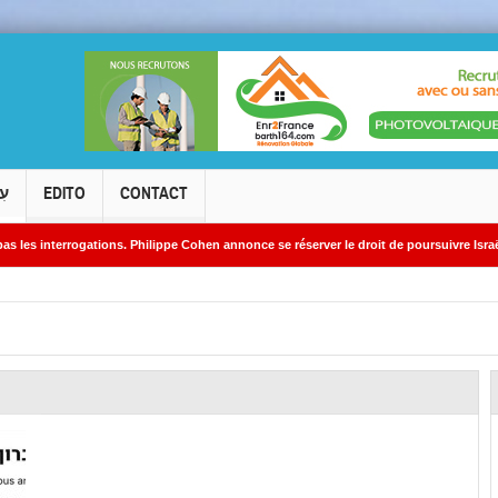
עִ
EDITO
CONTACT
rogations. Philippe Cohen annonce se réserver le droit de poursuivre Israël Actualité
 des sites nucléaires iraniens