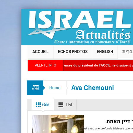
ACCUEIL
ECHOS PHOTOS
ENGLISH
ברִית
ALERTE INFO
i Torah de Levallois : les réponses du président de l’ACCIL ne dissipent pas les inter
au Moyen Orient : Des images satellites révèlent une activité jugée « inquiétante » sur
Ava Chemouni
Home
Grid
List