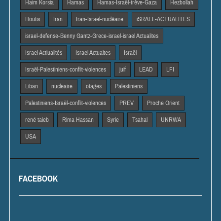
Haim Korsia
Hamas
Hamas-Israël-trêve-Gaza
Hezbollah
Houtis
Iran
Iran-Israël-nucléaire
iSRAEL-ACTUALITES
israel-defense-Benny Gantz-Grece-israel-israel Actualites
Israel Actiualités
Israel Actuaites
Israël
Israël-Palestiniens-conflit-violences
juif
LEAD
LFI
Liban
nucleaire
otages
Palestiniens
Palestiniens-Israël-conflit-violences
PREV
Proche Orient
rené taieb
Rima Hassan
Syrie
Tsahal
UNRWA
USA
FACEBOOK