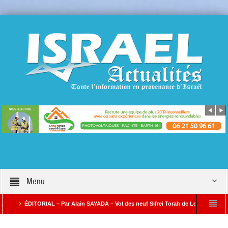
Menu
ÉDITORIAL – Par Alain SAYADA – Vol des neuf Sifrei Torah de Levallois : jusqu’à 
rienne Par Alain SAYADA
Benjamin Netanyahou à l’Iran : « Si vous nous attaque