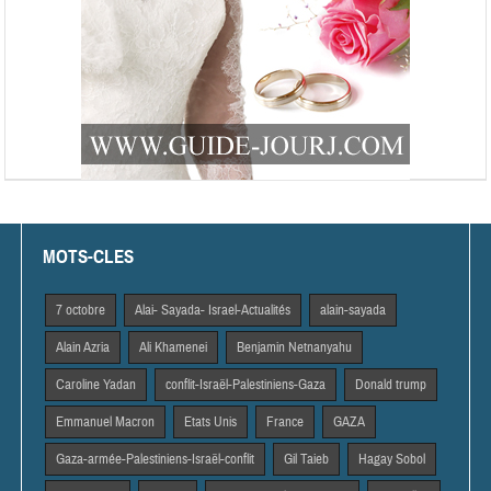
MOTS-CLES
7 octobre
Alai- Sayada- Israel-Actualités
alain-sayada
Alain Azria
Ali Khamenei
Benjamin Netnanyahu
Caroline Yadan
conflit-Israël-Palestiniens-Gaza
Donald trump
Emmanuel Macron
Etats Unis
France
GAZA
Gaza-armée-Palestiniens-Israël-conflit
Gil Taieb
Hagay Sobol