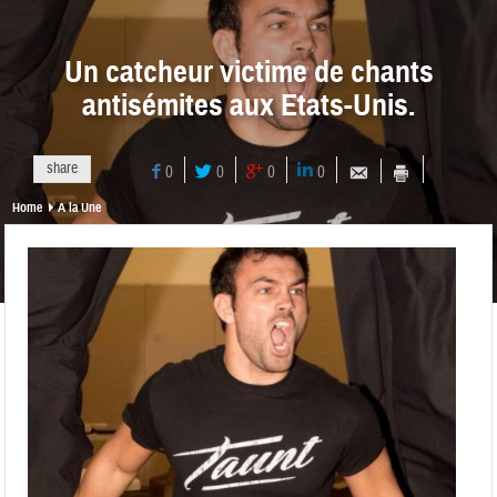
Un catcheur victime de chants
antisémites aux Etats-Unis.
share
0
0
0
0
Home
A la Une