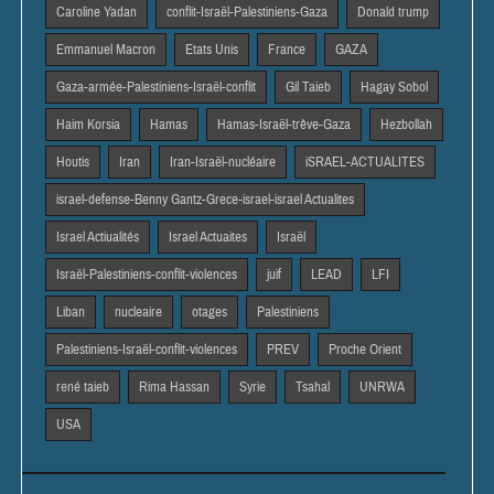
Caroline Yadan
conflit-Israël-Palestiniens-Gaza
Donald trump
Emmanuel Macron
Etats Unis
France
GAZA
Gaza-armée-Palestiniens-Israël-conflit
Gil Taieb
Hagay Sobol
Haim Korsia
Hamas
Hamas-Israël-trêve-Gaza
Hezbollah
Houtis
Iran
Iran-Israël-nucléaire
iSRAEL-ACTUALITES
israel-defense-Benny Gantz-Grece-israel-israel Actualites
Israel Actiualités
Israel Actuaites
Israël
Israël-Palestiniens-conflit-violences
juif
LEAD
LFI
Liban
nucleaire
otages
Palestiniens
Palestiniens-Israël-conflit-violences
PREV
Proche Orient
rené taieb
Rima Hassan
Syrie
Tsahal
UNRWA
USA