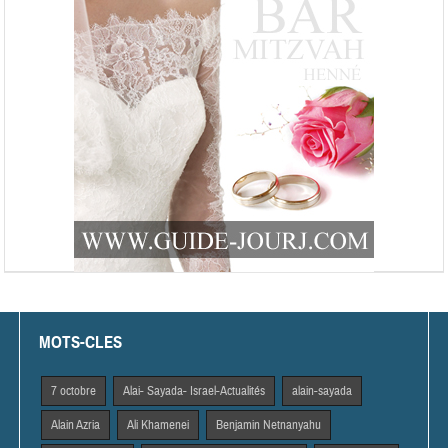
MOTS-CLES
7 octobre
Alai- Sayada- Israel-Actualités
alain-sayada
Alain Azria
Ali Khamenei
Benjamin Netnanyahu