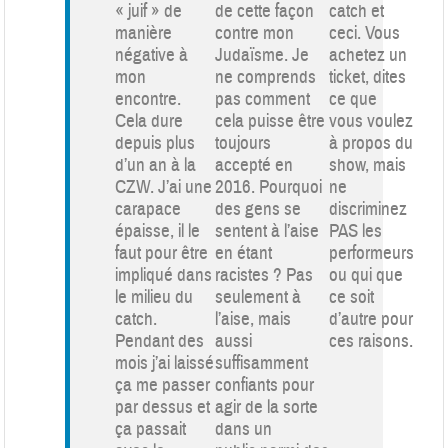
« juif » de
de cette façon
catch et
manière
contre mon
ceci. Vous
négative à
Judaïsme. Je
achetez un
mon
ne comprends
ticket, dites
encontre.
pas comment
ce que
Cela dure
cela puisse être
vous voulez
depuis plus
toujours
à propos du
d’un an à la
accepté en
show, mais
CZW. J’ai une
2016. Pourquoi
ne
carapace
des gens se
discriminez
épaisse, il le
sentent à l’aise
PAS les
faut pour être
en étant
performeurs
impliqué dans
racistes ? Pas
ou qui que
le milieu du
seulement à
ce soit
catch.
l’aise, mais
d’autre pour
Pendant des
aussi
ces raisons.
mois j’ai laissé
suffisamment
ça me passer
confiants pour
par dessus et
agir de la sorte
ça passait
dans un