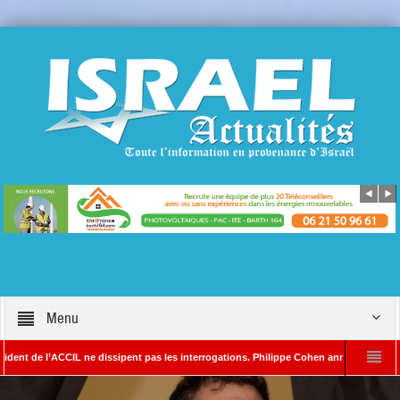
Menu
 l’ACCIL ne dissipent pas les interrogations. Philippe Cohen annonce se réserver le d
AYADA – Rédacteur en chef d’Israël Actualités
L’Iran menace de frapper Tel-A