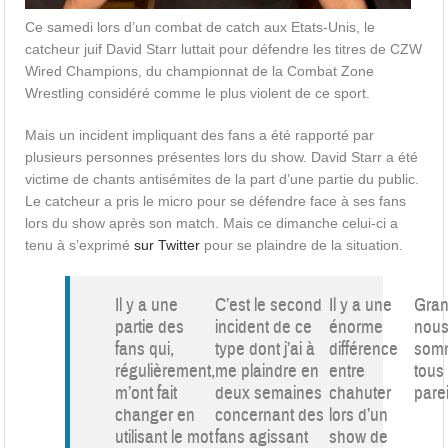
Ce samedi lors d’un combat de catch aux Etats-Unis, le
catcheur juif David Starr luttait pour défendre les titres de CZW
Wired Champions, du championnat de la Combat Zone
Wrestling considéré comme le plus violent de ce sport.
Mais un incident impliquant des fans a été rapporté par
plusieurs personnes présentes lors du show. David Starr a été
victime de chants antisémites de la part d’une partie du public.
Le catcheur a pris le micro pour se défendre face à ses fans
lors du show après son match. Mais ce dimanche celui-ci a
tenu à s’exprimé
sur Twitter
pour se plaindre de la situation.
Il y a une
C’est le second
Il y a une
Gran
partie des
incident de ce
énorme
nou
fans qui,
type dont j’ai à
différence
som
régulièrement,
me plaindre en
entre
tous 
m’ont fait
deux semaines
chahuter
parei
changer en
concernant des
lors d’un
utilisant le mot
fans agissant
show de