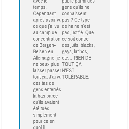
avec le
public parmi des
temps.
gens qu’ils ne
Cependant
connaissent
après avoir vu
pas ? Ce type
ce que j’ai vu
de haine n’est
au camp de
pas justifié. Que
concentration
ce soit contre
de Bergen-
des juifs, blacks,
Belsen en
gays, latinos,
Allemagne, je
etc… RIEN DE
ne peux plus
TOUT ÇA
laisser passer
N’EST
tout ça. J’ai vu
TOLÉRABLE.
des tas de
gens enterrés
là bas parce
qu’ils avaient
été tués
simplement
pour ce en
quoi il