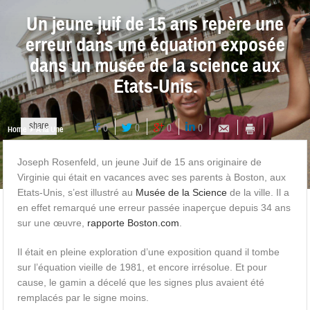
Un jeune juif de 15 ans repère une
erreur dans une équation exposée
dans un musée de la science aux
Etats-Unis.
share
0
0
0
0
Home
A la Une
Joseph Rosenfeld, un jeune Juif de 15 ans originaire de
Virginie qui était en vacances avec ses parents à Boston, aux
Etats-Unis, s’est illustré au
Musée de la Science
de la ville. Il a
en effet remarqué une erreur passée inaperçue depuis 34 ans
sur une œuvre,
rapporte Boston.com
.
Il était en pleine exploration d’une exposition quand il tombe
sur l’équation vieille de 1981, et encore irrésolue. Et pour
cause, le gamin a décelé que les signes plus avaient été
remplacés par le signe moins.