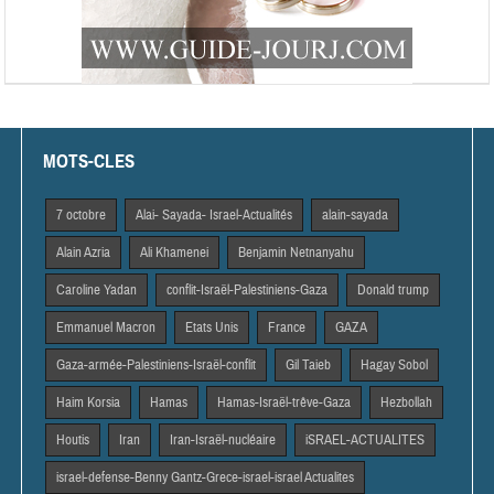
MOTS-CLES
7 octobre
Alai- Sayada- Israel-Actualités
alain-sayada
Alain Azria
Ali Khamenei
Benjamin Netnanyahu
Caroline Yadan
conflit-Israël-Palestiniens-Gaza
Donald trump
Emmanuel Macron
Etats Unis
France
GAZA
Gaza-armée-Palestiniens-Israël-conflit
Gil Taieb
Hagay Sobol
Haim Korsia
Hamas
Hamas-Israël-trêve-Gaza
Hezbollah
Houtis
Iran
Iran-Israël-nucléaire
iSRAEL-ACTUALITES
israel-defense-Benny Gantz-Grece-israel-israel Actualites