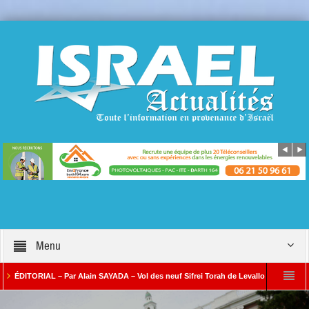
Menu
TORIAL – Par Alain SAYADA – Vol des neuf Sifrei Torah de Levallois : jusqu’à quand le
ar Alain SAYADA
Benjamin Netanyahou à l’Iran : « Si vous nous attaquez, notre