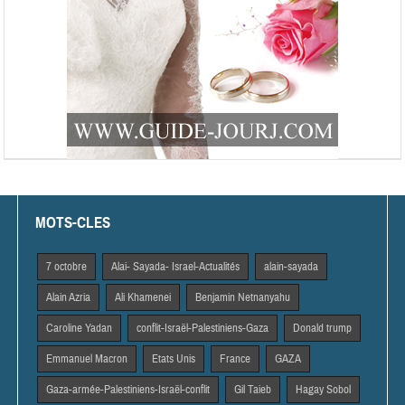
MOTS-CLES
7 octobre
Alai- Sayada- Israel-Actualités
alain-sayada
Alain Azria
Ali Khamenei
Benjamin Netnanyahu
Caroline Yadan
conflit-Israël-Palestiniens-Gaza
Donald trump
Emmanuel Macron
Etats Unis
France
GAZA
Gaza-armée-Palestiniens-Israël-conflit
Gil Taieb
Hagay Sobol