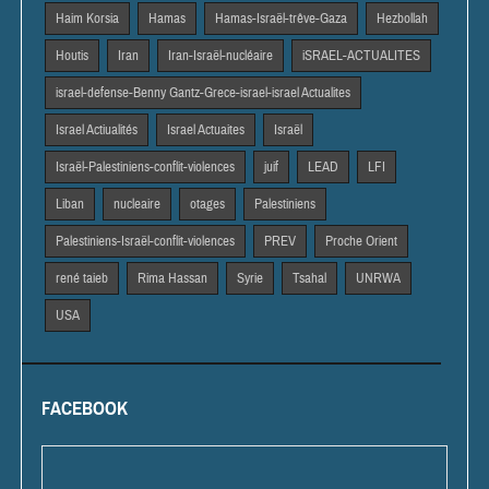
Haim Korsia
Hamas
Hamas-Israël-trêve-Gaza
Hezbollah
Houtis
Iran
Iran-Israël-nucléaire
iSRAEL-ACTUALITES
israel-defense-Benny Gantz-Grece-israel-israel Actualites
Israel Actiualités
Israel Actuaites
Israël
Israël-Palestiniens-conflit-violences
juif
LEAD
LFI
Liban
nucleaire
otages
Palestiniens
Palestiniens-Israël-conflit-violences
PREV
Proche Orient
rené taieb
Rima Hassan
Syrie
Tsahal
UNRWA
USA
FACEBOOK