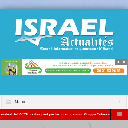
Menu
 de l’ACCIL ne dissipent pas les interrogations. Philippe Cohen annonce se réserver l
n SAYADA – Rédacteur en chef d’Israël Actualités
L’Iran menace de frapper Te