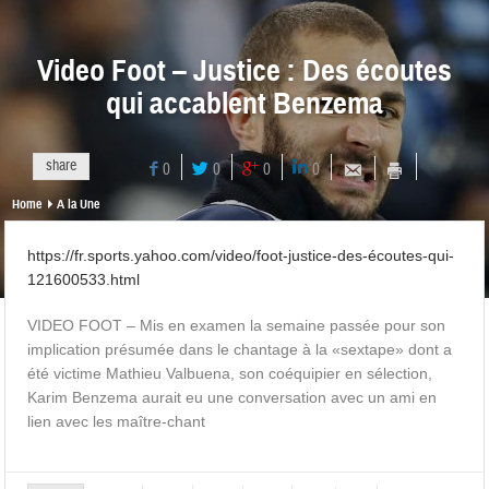
Video Foot – Justice : Des écoutes
qui accablent Benzema
share
0
0
0
0
Home
A la Une
https://fr.sports.yahoo.com/video/foot-justice-des-écoutes-qui-
121600533.html
VIDEO FOOT – Mis en examen la semaine passée pour son
implication présumée dans le chantage à la «sextape» dont a
été victime Mathieu Valbuena, son coéquipier en sélection,
Karim Benzema aurait eu une conversation avec un ami en
lien avec les maître-chant