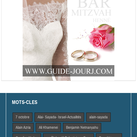
MOTS-CLES
7 octobre
Alai- Sayada- Israel-Actualités
alain-sayada
Alain Azria
Ali Khamenei
Benjamin Netnanyahu