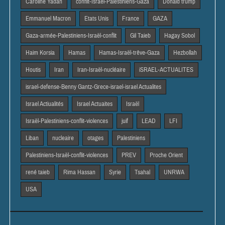
Caroline Yadan
conflit-Israël-Palestiniens-Gaza
Donald trump
Emmanuel Macron
Etats Unis
France
GAZA
Gaza-armée-Palestiniens-Israël-conflit
Gil Taieb
Hagay Sobol
Haim Korsia
Hamas
Hamas-Israël-trêve-Gaza
Hezbollah
Houtis
Iran
Iran-Israël-nucléaire
iSRAEL-ACTUALITES
israel-defense-Benny Gantz-Grece-israel-israel Actualites
Israel Actiualités
Israel Actuaites
Israël
Israël-Palestiniens-conflit-violences
juif
LEAD
LFI
Liban
nucleaire
otages
Palestiniens
Palestiniens-Israël-conflit-violences
PREV
Proche Orient
rené taieb
Rima Hassan
Syrie
Tsahal
UNRWA
USA