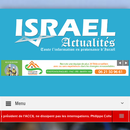
Menu
dent de l’ACCIL ne dissipent pas les interrogations. Philippe Cohen annonce se réserv
Alain SAYADA – Rédacteur en chef d’Israël Actualités
L’Iran menace de frappe