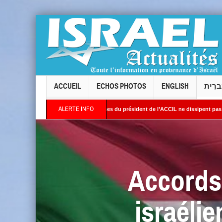
ACCUEIL
ECHOS PHOTOS
ENGLISH
ברִית
ALERTE INFO
e Levallois : les réponses du président de l’ACCIL ne dissipent pas les interrogations
rient : Des images satellites révèlent une activité jugée « inquiétante » sur des site
Accords
israéli