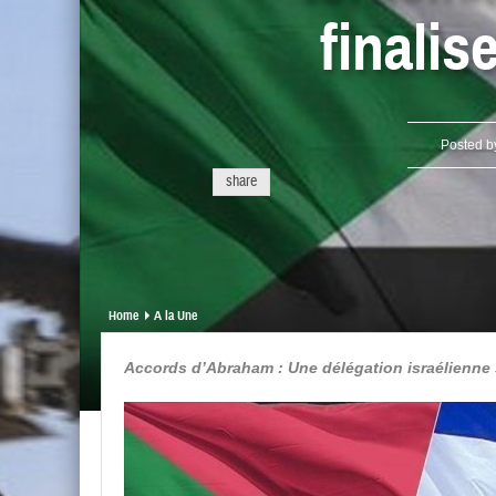
finalis
Posted 
share
Home
A la Une
Accords d’Abraham : Une délégation israélienne 