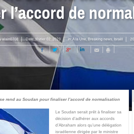
er l’accord de norma
by
alain0708
Date:
février 02, 2023
in:
A la Une
,
Breaking news
,
Israël
20
0
0
0
0
se rend au Soudan pour finaliser l’accord de normalisation
Le
Soudan serait prêt à finaliser sa
décision d’adhérer aux accords
d’Abraham alors qu’une délégation
israélienne dirigée par le ministre