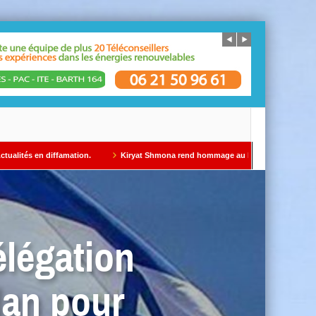
mation.
Kiryat Shmona rend hommage au Dr Gil Taïeb par Alain AZRIA
légation
dan pour