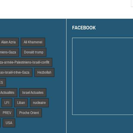
FACEBOOK
Alain Azria
Ali Khamenei
tiniens-Gaza
Donald trump
a-armée-Palestiniens-Israël-conflit
s-Israël-trêve-Gaza
Hezbollah
ES
 Actiualités
Israel Actuaites
LFI
Liban
nucleaire
PREV
Proche Orient
USA