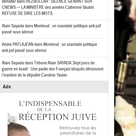
Benattar
dans
HEZBOLLAH : SILENCE GÊNANT SUR
CNEWS — LA MINISTRE des armées Catherine Vautrin
REFUSE DE DIRE LES MOTS
Alain Sayada
dans
Montreuil : un scandale politique anti-juif
passé sous silence
Andre PATLAJEAN
dans
Montreuil : un scandale politique
anti-juif passé sous silence
Alain Sayada
dans
Tribune Alain SAYADA :Sept jours de
guerre en Israël : Une partie des Français bloqués dénoncent
l’inaction de la députée Caroline Yadan
Ads