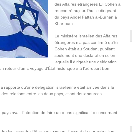
des Affaires étrangères Eli Cohen a
rencontré aujourd’hui le dirigeant
du pays Abdel Fattah al-Burhan à
Khartoum.
Le ministère israélien des Affaires
étrangères n’a pas confirmé qu’Eli
Cohen était au Soudan, publiant
seulement une déclaration selon
laquelle il dirigeait une délégation
on retour d’un « voyage d’État historique » à l’aéroport Ben
rapporté qu’une délégation israélienne était arrivée dans la
 des relations entre les deux pays, citant deux sources
ys avait l’intention de faire un « pas significatif » concernant
dre les accords d’Abraham, signant l’accord de normalisation