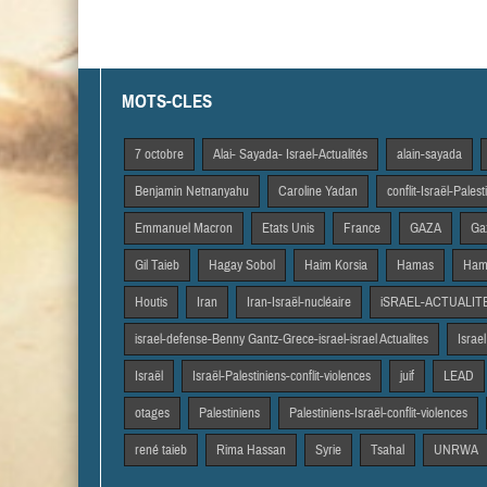
MOTS-CLES
7 octobre
Alai- Sayada- Israel-Actualités
alain-sayada
Benjamin Netnanyahu
Caroline Yadan
conflit-Israël-Pales
Emmanuel Macron
Etats Unis
France
GAZA
Gaz
Gil Taieb
Hagay Sobol
Haim Korsia
Hamas
Hama
Houtis
Iran
Iran-Israël-nucléaire
iSRAEL-ACTUALIT
israel-defense-Benny Gantz-Grece-israel-israel Actualites
Israel
Israël
Israël-Palestiniens-conflit-violences
juif
LEAD
otages
Palestiniens
Palestiniens-Israël-conflit-violences
rené taieb
Rima Hassan
Syrie
Tsahal
UNRWA