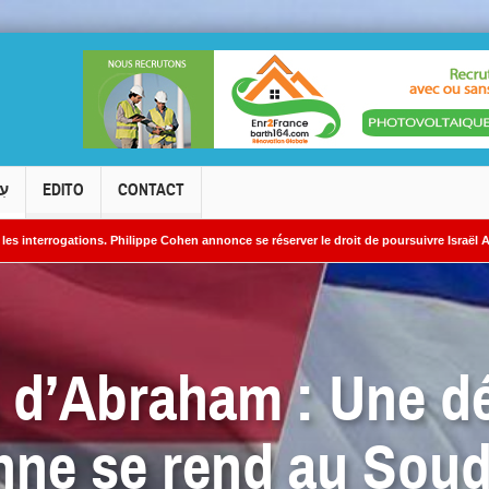
עִ
EDITO
CONTACT
. Philippe Cohen annonce se réserver le droit de poursuivre Israël Actualités en diffa
s nucléaires iraniens
 d’Abraham : Une dé
enne se rend au Sou