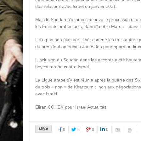
des relations avec Israël en janvier 2021.
Mais le Soudan n’a jamais achevé le processus et a p
les Émirats arabes unis, Bahreïn et le Maroc – dans l
Il n’a pas non plus participé, comme les trois autres
du président américain Joe Biden pour approfondir ce
L’inclusion du Soudan dans les accords a été haute
boycott arabe contre Israël.
La Ligue arabe s’y est réunie après la guerre des Si
de trois « non » de Khartoum : non aux négociations 
avec Israël.
Eliran COHEN pour Israel Actualités
share
0
0
0
0