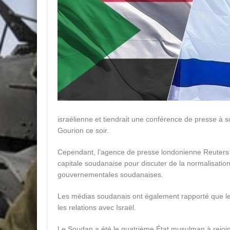
israélienne et tiendrait une conférence de presse à s
Gourion ce soir.
Cependant, l’agence de presse londonienne Reuters a 
capitale soudanaise pour discuter de la normalisation
gouvernementales soudanaises.
Les médias soudanais ont également rapporté que le pa
les relations avec Israël.
Le Soudan a été le quatrième État musulman à rejoin