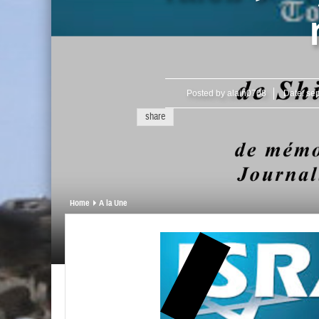
Posted by
alain0708
Date:
sep
share
Home
A la Une