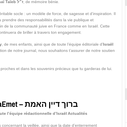
Shimon ben Mordehaï Taïeb ז״ל
, de mémoire bénie.
ritable socle : un modèle de force, de sagesse et d’inspiration. Il
 su prendre des responsabilités dans la vie publique et
n de la communauté juive en France comme en Israël. Cette
continuera de briller à travers ton engagement.
y
, de mes enfants, ainsi que de toute l’équipe éditoriale d’
Israël
ation de notre journal, nous souhaitons t’assurer de notre soutien
 proches et dans les souvenirs précieux que tu garderas de lui.
Baroukh Dayan HaEmet – ברוך דיין האמת
te l’équipe rédactionnelle d’Israël Actualités
 concernant la veillée, ainsi que la date d’enterrement