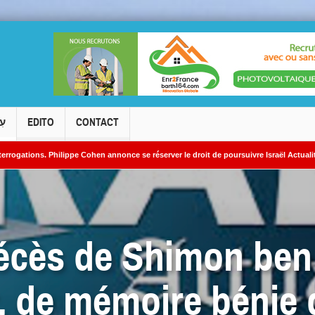
עִ
EDITO
CONTACT
ilippe Cohen annonce se réserver le droit de poursuivre Israël Actualités en diffamati
cléaires iraniens
décès de Shimon ben