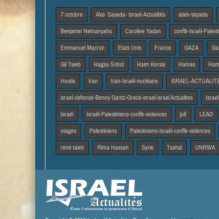
7 octobre
Alai- Sayada- Israel-Actualités
alain-sayada
Benjamin Netnanyahu
Caroline Yadan
conflit-Israël-Pales
Emmanuel Macron
Etats Unis
France
GAZA
Gaz
Gil Taieb
Hagay Sobol
Haim Korsia
Hamas
Hama
Houtis
Iran
Iran-Israël-nucléaire
iSRAEL-ACTUALIT
israel-defense-Benny Gantz-Grece-israel-israel Actualites
Israel
Israël
Israël-Palestiniens-conflit-violences
juif
LEAD
otages
Palestiniens
Palestiniens-Israël-conflit-violences
rené taieb
Rima Hassan
Syrie
Tsahal
UNRWA