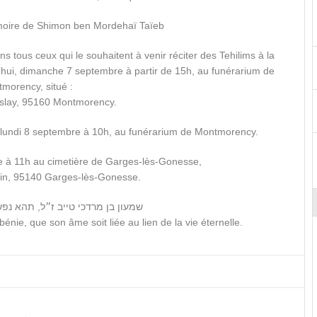
oire de Shimon ben Mordehaï Taïeb ️
 tous ceux qui le souhaitent à venir réciter des Tehilims à la
ui, dimanche 7 septembre à partir de 15h, au funérarium de
morency, situé :
slay, 95160 Montmorency.
, lundi 8 septembre à 10h, au funérarium de Montmorency.
te à 11h au cimetière de Garges-lès-Gonesse,
in, 95140 Garges-lès-Gonesse.
שמעון בן מרדכי טייב ז״ל, תהא נפש
ie, que son âme soit liée au lien de la vie éternelle.