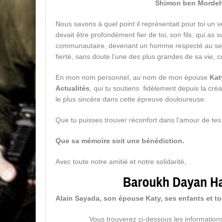
Nous savons à quel point il représentait pour toi un vé
devait être profondément fier de toi, son fils, qui as
communautaire, devenant un homme respecté au sei
fierté, sans doute l’une des plus grandes de sa vie, 
En mon nom personnel, au nom de mon épouse
Kat
Actualités
, qui tu soutiens fidèlement depuis la cré
le plus sincère dans cette épreuve douloureuse.
Que tu puisses trouver réconfort dans l’amour de tes
Que sa mémoire soit une bénédiction.
Avec toute notre amitié et notre solidarité,
Alain Sayada, son épouse Katy, ses enfants et tou
Vous trouverez ci-dessous les informations