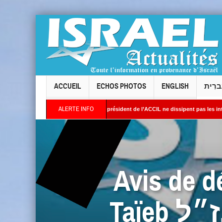
ACCUEIL
ECHOS PHOTOS
ENGLISH
ברִית
ALERTE INFO
allois : les réponses du président de l’ACCIL ne dissipent pas les interrogations. Ph
t : Des images satellites révèlent une activité jugée « inquiétante » sur des sites nu
Avis de 
Taïeb ז״ל, de mémoire bénie du pere de