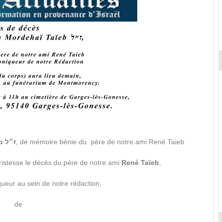
Shimon ben Mordehaï Taïeb ז״ל
, de mémoire bénie du père de notre ami René Taieb
ristesse le décès du père de notre ami
René Taïeb
,
queur au sein de notre rédaction,
de