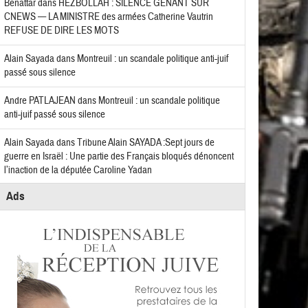
Benattar
dans
HEZBOLLAH : SILENCE GÊNANT SUR
CNEWS — LA MINISTRE des armées Catherine Vautrin
REFUSE DE DIRE LES MOTS
Alain Sayada
dans
Montreuil : un scandale politique anti-juif
passé sous silence
Andre PATLAJEAN
dans
Montreuil : un scandale politique
anti-juif passé sous silence
Alain Sayada
dans
Tribune Alain SAYADA :Sept jours de
guerre en Israël : Une partie des Français bloqués dénoncent
l’inaction de la députée Caroline Yadan
Ads