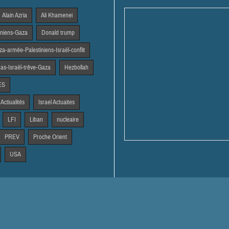
Alain Azria
Ali Khamenei
tiniens-Gaza
Donald trump
a-armée-Palestiniens-Israël-conflit
s-Israël-trêve-Gaza
Hezbollah
ES
 Actiualités
Israel Actuaites
LFI
Liban
nucleaire
PREV
Proche Orient
USA