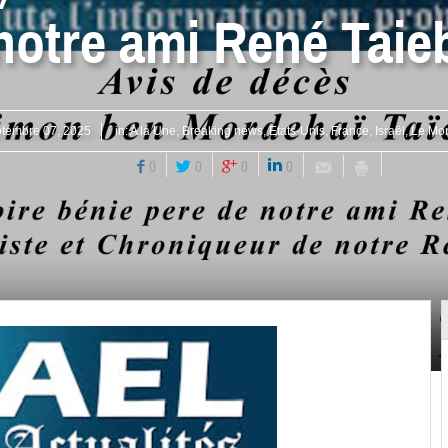
notre ami René Taie
tembre 07, 2025
in:
A la Une
,
Breaking news
,
Etats-Unis
,
France
,
Israël
,
Le Mo
0
0
0
0