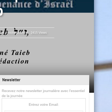
b
nde
,
Proche Orient
2415 Views
Newsletter
Recevez notre newsletter journalière avec l'essentiel
de la journée
Entrez votre Email: