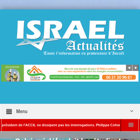
Menu
nt de l’ACCIL ne dissipent pas les interrogations. Philippe Cohen annonce se réserver
ain SAYADA – Rédacteur en chef d’Israël Actualités
L’Iran menace de frapper 