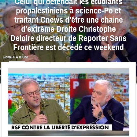
Celui qui défendait les étudiants
propalestiniens à science-Po et
traitant Cnews d’être une chaine
d’extrême Droite Christophe
Deloire directeur de Reporter Sans
Frontière est décédé ce weekend
Home
A la Une
share
0
0
0
0