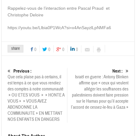
Rappelez-vous de l’interaction entre Pascal Praud et
Christophe Deloire
https://youtu.be/Llbia0P1WcA?si=x4AnSayzlLpNMFa6
share
0
0
0
0
Previous :
Next :
Que cela plaise pas à certains, il
Israël en guerre : Antony Blinken
est temps à ce que vous rendiez
affirme que « ceux qui veulent
des comptes à notre communauté
alléger les souffrances des
» OU ETES VOUS » » HONTE A
palestiniens doivent faire pression
VOUS » » VOUS AVEZ
sur le Hamas pour qu’il accepte
ABONDONNE LA
l’accord de cessez-le-feu à Gaza »
COMMUNAUTE » EN METTANT
NOS ENFANTS EN DANGERS