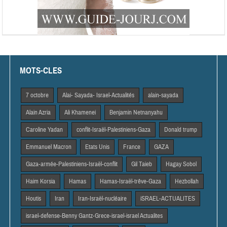
MOTS-CLES
7 octobre
Alai- Sayada- Israel-Actualités
alain-sayada
Alain Azria
Ali Khamenei
Benjamin Netnanyahu
Caroline Yadan
conflit-Israël-Palestiniens-Gaza
Donald trump
Emmanuel Macron
Etats Unis
France
GAZA
Gaza-armée-Palestiniens-Israël-conflit
Gil Taieb
Hagay Sobol
Haim Korsia
Hamas
Hamas-Israël-trêve-Gaza
Hezbollah
Houtis
Iran
Iran-Israël-nucléaire
iSRAEL-ACTUALITES
israel-defense-Benny Gantz-Grece-israel-israel Actualites