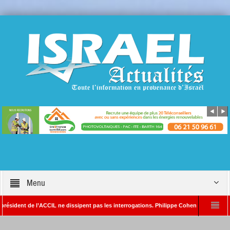
Menu
ent de l’ACCIL ne dissipent pas les interrogations. Philippe Cohen annonce se réserve
lain SAYADA – Rédacteur en chef d’Israël Actualités
L’Iran menace de frapper