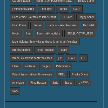
Caroline Yadan
conflit-Israël-Palestiniens-Gaza
Donald trump
Emmanuel Macron
Etats Unis
France
GAZA
Gaza-armée-Palestiniens-Israël-conflit
Gil Taieb
Hagay Sobol
Haim Korsia
Hamas
Hamas-Israël-trêve-Gaza
Hezbollah
Houtis
Iran
Iran-Israël-nucléaire
iSRAEL-ACTUALITES
israel-defense-Benny Gantz-Grece-israel-israel Actualites
Israel Actiualités
Israel Actuaites
Israël
Israël-Palestiniens-conflit-violences
juif
LEAD
LFI
Liban
nucleaire
otages
Palestiniens
Palestiniens-Israël-conflit-violences
PREV
Proche Orient
rené taieb
Rima Hassan
Syrie
Tsahal
UNRWA
USA