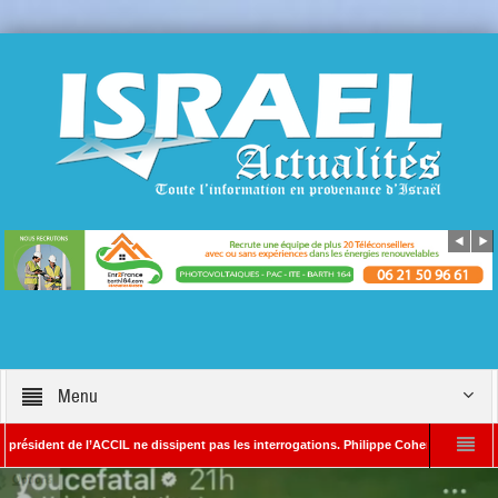
Menu
ent de l’ACCIL ne dissipent pas les interrogations. Philippe Cohen annonce se réserver
ain SAYADA – Rédacteur en chef d’Israël Actualités
L’Iran menace de frapper 