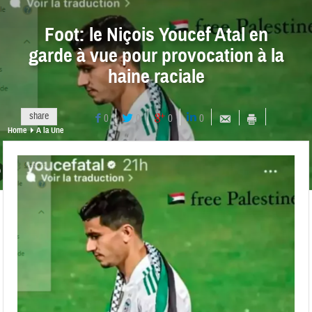
Foot: le Niçois Youcef Atal en
garde à vue pour provocation à la
haine raciale
share
0
0
0
0
Home
A la Une