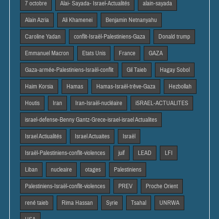
7 octobre
Alai- Sayada- Israel-Actualités
alain-sayada
Alain Azria
Ali Khamenei
Benjamin Netnanyahu
Caroline Yadan
conflit-Israël-Palestiniens-Gaza
Donald trump
Emmanuel Macron
Etats Unis
France
GAZA
Gaza-armée-Palestiniens-Israël-conflit
Gil Taieb
Hagay Sobol
Haim Korsia
Hamas
Hamas-Israël-trêve-Gaza
Hezbollah
Houtis
Iran
Iran-Israël-nucléaire
iSRAEL-ACTUALITES
israel-defense-Benny Gantz-Grece-israel-israel Actualites
Israel Actiualités
Israel Actuaites
Israël
Israël-Palestiniens-conflit-violences
juif
LEAD
LFI
Liban
nucleaire
otages
Palestiniens
Palestiniens-Israël-conflit-violences
PREV
Proche Orient
rené taieb
Rima Hassan
Syrie
Tsahal
UNRWA