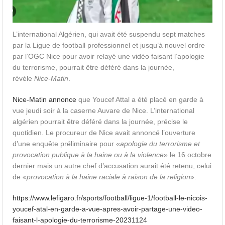
L’international Algérien, qui avait été suspendu sept matches
par la Ligue de football professionnel et jusqu’à nouvel ordre
par l’OGC Nice pour avoir relayé une vidéo faisant l’apologie
du terrorisme, pourrait être déféré dans la journée,
révèle
Nice-Matin
.
Nice-Matin annonce
que Youcef Attal a été placé en garde à
vue jeudi soir à la caserne Auvare de Nice. L’international
algérien pourrait être déféré dans la journée, précise le
quotidien. Le procureur de Nice avait annoncé l’ouverture
d’une enquête préliminaire pour «
apologie du terrorisme et
provocation publique à la haine ou à la violence
» le 16 octobre
dernier mais un autre chef d’accusation aurait été retenu, celui
de «
provocation à la haine raciale à raison de la religion
».
https://www.lefigaro.fr/sports/football/ligue-1/football-le-nicois-
youcef-atal-en-garde-a-vue-apres-avoir-partage-une-video-
faisant-l-apologie-du-terrorisme-20231124