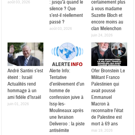
: jusqu’à quand le
certainement plus
août 03, 2026
silence ? Que
à vous madame
s’est-il réellement
Suzette Bloch et
passé ?
encore moins au
clan Melenchon
août 03, 2026
juin 24, 2026
André Santini s’est
Alerte Info:
Ofer Bronstein Le
éteint : Israël
Tentative
Militant Franco
Actualités rend
d’enlèvement d’un
Palestinien qui
hommage à un
homme de
avait poussé
ami fidèle d’Israël
confession juive à
Emmanuel
Issy-les-
Macron à
juin 01, 2026
Moulineaux après
reconnaitre l’état
une livraison
de Palestine est
Deliveroo : la piste
mort à 69 ans
antisémite
mai 19, 2026