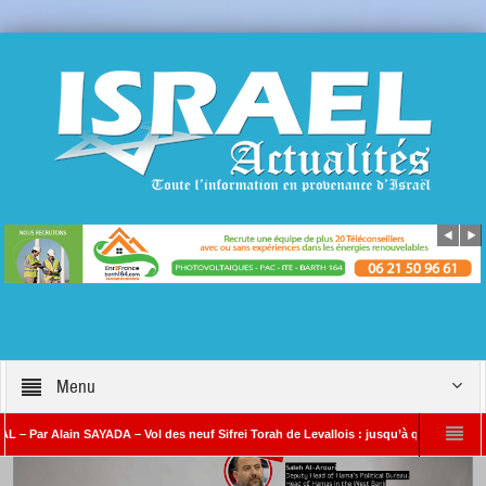
Menu
n SAYADA – Vol des neuf Sifrei Torah de Levallois : jusqu’à quand le silence ? Que s’
Benjamin Netanyahou à l’Iran : « Si vous nous attaquez, notre riposte sera bea