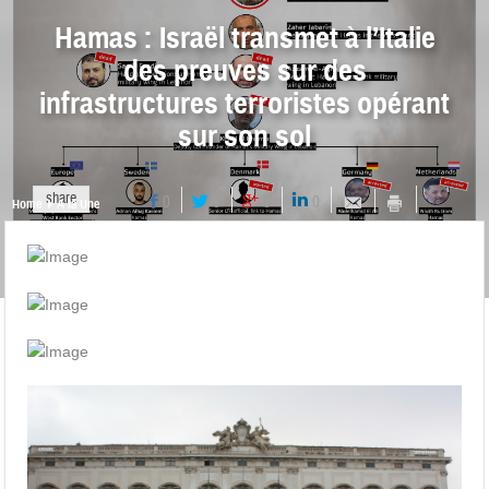
Hamas : Israël transmet à l’Italie
des preuves sur des
infrastructures terroristes opérant
sur son sol
share
0
0
0
0
Home
A la Une