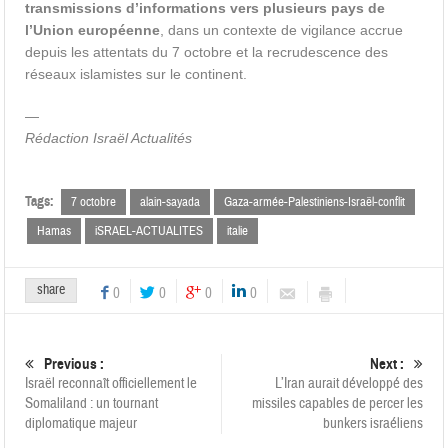
transmissions d’informations vers plusieurs pays de
l’Union européenne
, dans un contexte de vigilance accrue
depuis les attentats du 7 octobre et la recrudescence des
réseaux islamistes sur le continent.
—
Rédaction Israël Actualités
Tags:
7 octobre
alain-sayada
Gaza-armée-Palestiniens-Israël-conflit
Hamas
iSRAEL-ACTUALITES
italie
share
0
0
0
0
Previous :
Next :
Israël reconnaît officiellement le
L’Iran aurait développé des
Somaliland : un tournant
missiles capables de percer les
diplomatique majeur
bunkers israéliens