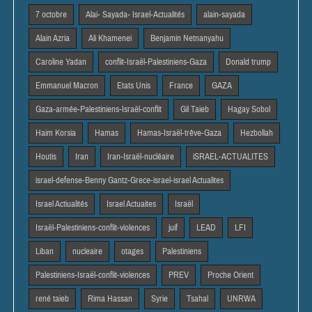
7 octobre
Alai- Sayada- Israel-Actualités
alain-sayada
Alain Azria
Ali Khamenei
Benjamin Netnanyahu
Caroline Yadan
conflit-Israël-Palestiniens-Gaza
Donald trump
Emmanuel Macron
Etats Unis
France
GAZA
Gaza-armée-Palestiniens-Israël-conflit
Gil Taieb
Hagay Sobol
Haim Korsia
Hamas
Hamas-Israël-trêve-Gaza
Hezbollah
Houtis
Iran
Iran-Israël-nucléaire
iSRAEL-ACTUALITES
israel-defense-Benny Gantz-Grece-israel-israel Actualites
Israel Actiualités
Israel Actuaites
Israël
Israël-Palestiniens-conflit-violences
juif
LEAD
LFI
Liban
nucleaire
otages
Palestiniens
Palestiniens-Israël-conflit-violences
PREV
Proche Orient
rené taieb
Rima Hassan
Syrie
Tsahal
UNRWA