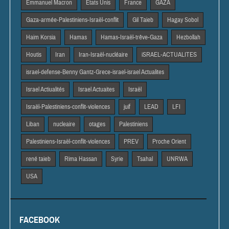
Emmanuel Macron
Etats Unis
France
GAZA
Gaza-armée-Palestiniens-Israël-conflit
Gil Taieb
Hagay Sobol
Haim Korsia
Hamas
Hamas-Israël-trêve-Gaza
Hezbollah
Houtis
Iran
Iran-Israël-nucléaire
iSRAEL-ACTUALITES
israel-defense-Benny Gantz-Grece-israel-israel Actualites
Israel Actiualités
Israel Actuaites
Israël
Israël-Palestiniens-conflit-violences
juif
LEAD
LFI
Liban
nucleaire
otages
Palestiniens
Palestiniens-Israël-conflit-violences
PREV
Proche Orient
rené taieb
Rima Hassan
Syrie
Tsahal
UNRWA
USA
FACEBOOK