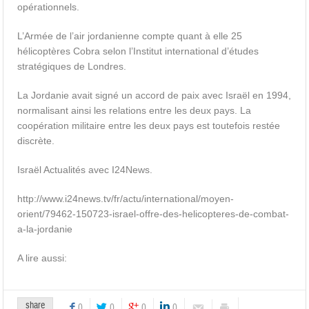
opérationnels.
L’Armée de l’air jordanienne compte quant à elle 25
hélicoptères Cobra selon l’Institut international d’études
stratégiques de Londres.
La Jordanie avait signé un accord de paix avec Israël en 1994,
normalisant ainsi les relations entre les deux pays. La
coopération militaire entre les deux pays est toutefois restée
discrète.
Israël Actualités avec I24News.
http://www.i24news.tv/fr/actu/international/moyen-
orient/79462-150723-israel-offre-des-helicopteres-de-combat-
a-la-jordanie
A lire aussi:
share
0
0
0
0