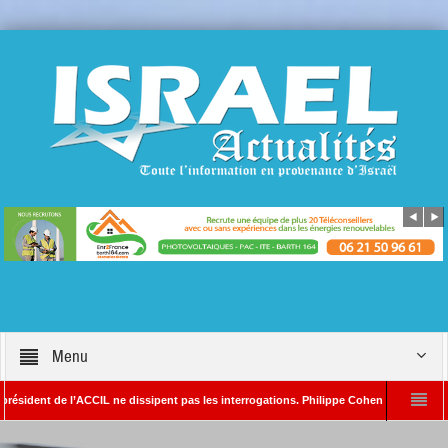
Menu
ent de l’ACCIL ne dissipent pas les interrogations. Philippe Cohen annonce se réserver
ain SAYADA – Rédacteur en chef d’Israël Actualités
L’Iran menace de frapper 