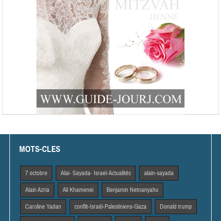
MOTS-CLES
7 octobre
Alai- Sayada- Israel-Actualités
alain-sayada
Alain Azria
Ali Khamenei
Benjamin Netnanyahu
Caroline Yadan
conflit-Israël-Palestiniens-Gaza
Donald trump