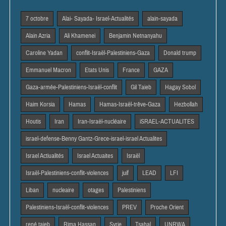
7 octobre
Alai- Sayada- Israel-Actualités
alain-sayada
Alain Azria
Ali Khamenei
Benjamin Netnanyahu
Caroline Yadan
conflit-Israël-Palestiniens-Gaza
Donald trump
Emmanuel Macron
Etats Unis
France
GAZA
Gaza-armée-Palestiniens-Israël-conflit
Gil Taieb
Hagay Sobol
Haim Korsia
Hamas
Hamas-Israël-trêve-Gaza
Hezbollah
Houtis
Iran
Iran-Israël-nucléaire
iSRAEL-ACTUALITES
israel-defense-Benny Gantz-Grece-israel-israel Actualites
Israel Actiualités
Israel Actuaites
Israël
Israël-Palestiniens-conflit-violences
juif
LEAD
LFI
Liban
nucleaire
otages
Palestiniens
Palestiniens-Israël-conflit-violences
PREV
Proche Orient
rené taieb
Rima Hassan
Syrie
Tsahal
UNRWA