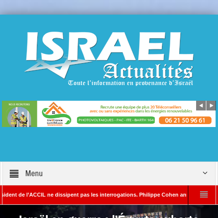
Menu
 l’ACCIL ne dissipent pas les interrogations. Philippe Cohen annonce se réserver le d
AYADA – Rédacteur en chef d’Israël Actualités
L’Iran menace de frapper Tel-A