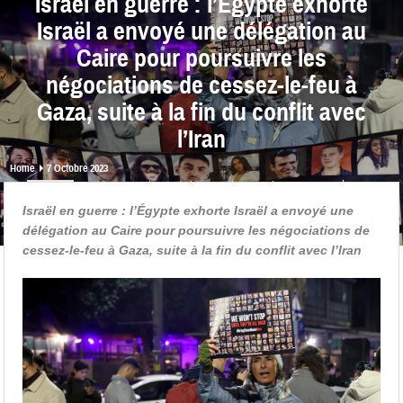
Israël en guerre : l’Égypte exhorte
Israël a envoyé une délégation au
Caire pour poursuivre les
négociations de cessez-le-feu à
Gaza, suite à la fin du conflit avec
l’Iran
Home
7 Octobre 2023
share
0
0
0
0
Israël en guerre : l’Égypte exhorte Israël a envoyé une
délégation au Caire pour poursuivre les négociations de
cessez-le-feu à Gaza, suite à la fin du conflit avec l’Iran