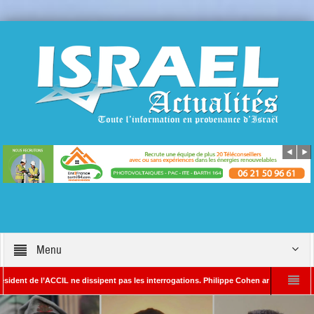
Menu
e l’ACCIL ne dissipent pas les interrogations. Philippe Cohen annonce se réserver le d
SAYADA – Rédacteur en chef d’Israël Actualités
L’Iran menace de frapper Tel-