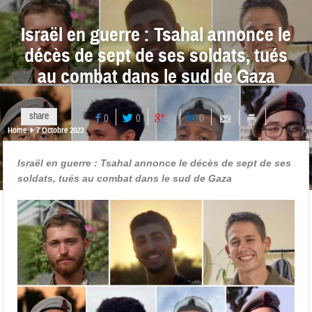
Israël en guerre : Tsahal annonce le
décès de sept de ses soldats, tués
au combat dans le sud de Gaza
share
0
0
0
0
Home
7 Octobre 2023
Israël en guerre : Tsahal annonce le décès de sept de ses
soldats, tués au combat dans le sud de Gaza