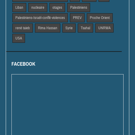
Liban
nucleaire
otages
Palestiniens
Palestiniens-Israël-conflit-violences
PREV
Proche Orient
rené taieb
Rima Hassan
Syrie
Tsahal
UNRWA
USA
FACEBOOK