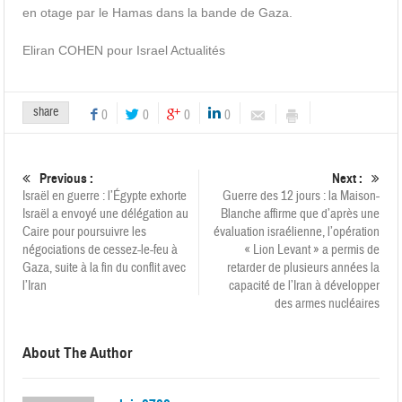
en otage par le Hamas dans la bande de Gaza.
Eliran COHEN pour Israel Actualités
share
0
0
0
0
Previous :
Next :
Israël en guerre : l’Égypte exhorte
Guerre des 12 jours : la Maison-
Israël a envoyé une délégation au
Blanche affirme que d’après une
Caire pour poursuivre les
évaluation israélienne, l’opération
négociations de cessez-le-feu à
« Lion Levant » a permis de
Gaza, suite à la fin du conflit avec
retarder de plusieurs années la
l’Iran
capacité de l’Iran à développer
des armes nucléaires
About The Author