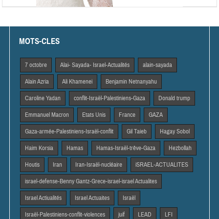
MOTS-CLES
7 octobre
Alai- Sayada- Israel-Actualités
alain-sayada
Alain Azria
Ali Khamenei
Benjamin Netnanyahu
Caroline Yadan
conflit-Israël-Palestiniens-Gaza
Donald trump
Emmanuel Macron
Etats Unis
France
GAZA
Gaza-armée-Palestiniens-Israël-conflit
Gil Taieb
Hagay Sobol
Haim Korsia
Hamas
Hamas-Israël-trêve-Gaza
Hezbollah
Houtis
Iran
Iran-Israël-nucléaire
iSRAEL-ACTUALITES
israel-defense-Benny Gantz-Grece-israel-israel Actualites
Israel Actiualités
Israel Actuaites
Israël
Israël-Palestiniens-conflit-violences
juif
LEAD
LFI