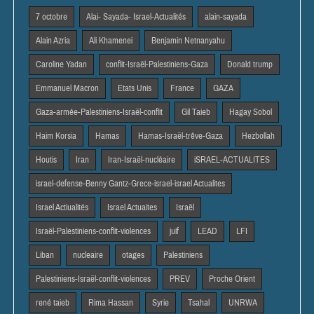
7 octobre
Alai- Sayada- Israel-Actualités
alain-sayada
Alain Azria
Ali Khamenei
Benjamin Netnanyahu
Caroline Yadan
conflit-Israël-Palestiniens-Gaza
Donald trump
Emmanuel Macron
Etats Unis
France
GAZA
Gaza-armée-Palestiniens-Israël-conflit
Gil Taieb
Hagay Sobol
Haim Korsia
Hamas
Hamas-Israël-trêve-Gaza
Hezbollah
Houtis
Iran
Iran-Israël-nucléaire
iSRAEL-ACTUALITES
israel-defense-Benny Gantz-Grece-israel-israel Actualites
Israel Actiualités
Israel Actuaites
Israël
Israël-Palestiniens-conflit-violences
juif
LEAD
LFI
Liban
nucleaire
otages
Palestiniens
Palestiniens-Israël-conflit-violences
PREV
Proche Orient
rené taieb
Rima Hassan
Syrie
Tsahal
UNRWA