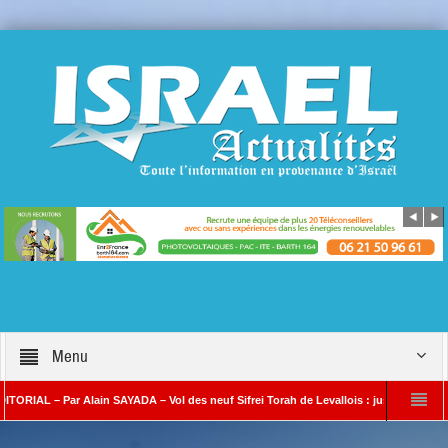
Menu
 Par Alain SAYADA – Vol des neuf Sifrei Torah de Levallois : jusqu’à quand le silence
 SAYADA
Benjamin Netanyahou à l’Iran : « Si vous nous attaquez, notre riposte