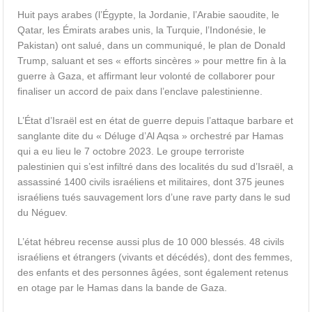
Huit pays arabes (l’Égypte, la Jordanie, l’Arabie saoudite, le
Qatar, les Émirats arabes unis, la Turquie, l’Indonésie, le
Pakistan) ont salué, dans un communiqué, le plan de Donald
Trump, saluant et ses « efforts sincères » pour mettre fin à la
guerre à Gaza, et affirmant leur volonté de collaborer pour
finaliser un accord de paix dans l’enclave palestinienne.
L’État d’Israël est en état de guerre depuis l’attaque barbare et
sanglante dite du « Déluge d’Al Aqsa » orchestré par Hamas
qui a eu lieu le 7 octobre 2023. Le groupe terroriste
palestinien qui s’est infiltré dans des localités du sud d’Israël, a
assassiné 1400 civils israéliens et militaires, dont 375 jeunes
israéliens tués sauvagement lors d’une rave party dans le sud
du Néguev.
L’état hébreu recense aussi plus de 10 000 blessés. 48 civils
israéliens et étrangers (vivants et décédés), dont des femmes,
des enfants et des personnes âgées, sont également retenus
en otage par le Hamas dans la bande de Gaza.