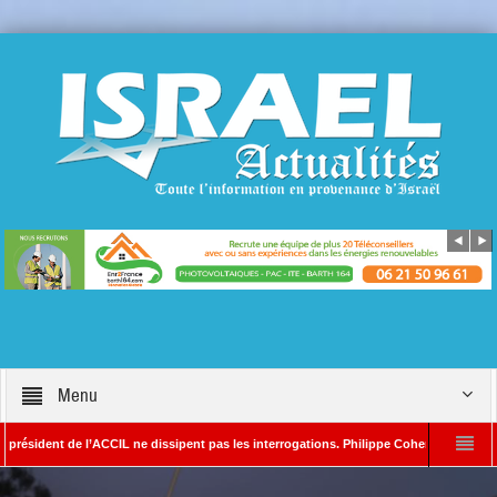
Menu
ent de l’ACCIL ne dissipent pas les interrogations. Philippe Cohen annonce se réserver
ain SAYADA – Rédacteur en chef d’Israël Actualités
L’Iran menace de frapper 