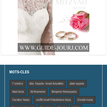
MOTS-CLES
7 octobre
Alai- Sayada- Israel-Actualités
alain-sayada
Alain Azria
Ali Khamenei
Benjamin Netnanyahu
Caroline Yadan
conflit-Israël-Palestiniens-Gaza
Donald trump