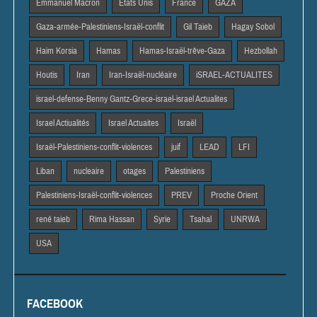
Emmanuel Macron
Etats Unis
France
GAZA
Gaza-armée-Palestiniens-Israël-conflit
Gil Taieb
Hagay Sobol
Haim Korsia
Hamas
Hamas-Israël-trêve-Gaza
Hezbollah
Houtis
Iran
Iran-Israël-nucléaire
iSRAEL-ACTUALITES
israel-defense-Benny Gantz-Grece-israel-israel Actualites
Israel Actiualités
Israel Actuaites
Israël
Israël-Palestiniens-conflit-violences
juif
LEAD
LFI
Liban
nucleaire
otages
Palestiniens
Palestiniens-Israël-conflit-violences
PREV
Proche Orient
rené taieb
Rima Hassan
Syrie
Tsahal
UNRWA
USA
FACEBOOK