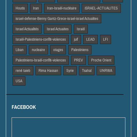
Houtis
Iran
Iran-Israël-nucléaire
iSRAEL-ACTUALITES
israel-defense-Benny Gantz-Grece-israel-israel Actualites
Israel Actiualités
Israel Actuaites
Israël
Israël-Palestiniens-conflit-violences
juif
LEAD
LFI
Liban
nucleaire
otages
Palestiniens
Palestiniens-Israël-conflit-violences
PREV
Proche Orient
rené taieb
Rima Hassan
Syrie
Tsahal
UNRWA
USA
FACEBOOK