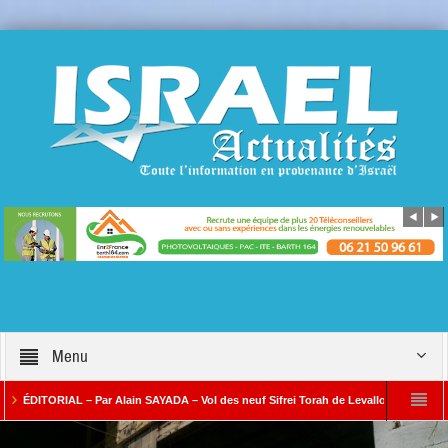
Menu
TORIAL – Par Alain SAYADA – Vol des neuf Sifrei Torah de Levallois : jusqu’à quand le
ar Alain SAYADA
Benjamin Netanyahou à l’Iran : « Si vous nous attaquez, notre