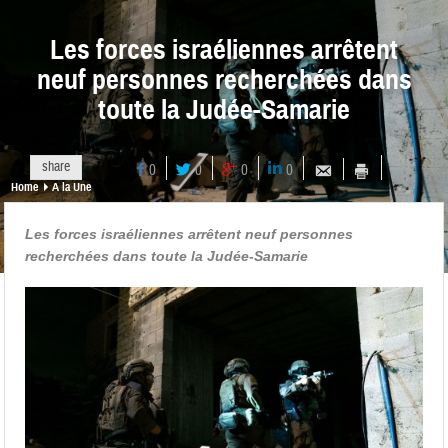
Les forces israéliennes arrêtent
neuf personnes recherchées dans
toute la Judée-Samarie
share
0
0
0
0
Home
A la Une
Les forces israéliennes arrêtent neuf personnes
recherchées dans toute la Judée-Samarie