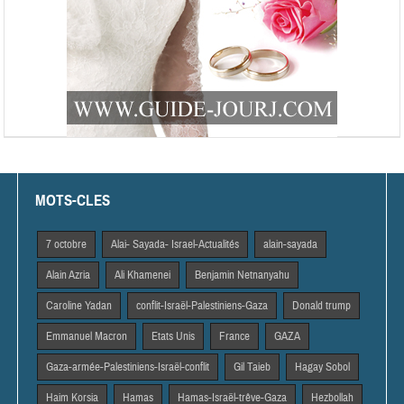
MOTS-CLES
7 octobre
Alai- Sayada- Israel-Actualités
alain-sayada
Alain Azria
Ali Khamenei
Benjamin Netnanyahu
Caroline Yadan
conflit-Israël-Palestiniens-Gaza
Donald trump
Emmanuel Macron
Etats Unis
France
GAZA
Gaza-armée-Palestiniens-Israël-conflit
Gil Taieb
Hagay Sobol
Haim Korsia
Hamas
Hamas-Israël-trêve-Gaza
Hezbollah